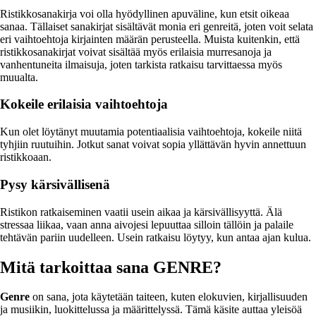
Ristikkosanakirja voi olla hyödyllinen apuväline, kun etsit oikeaa
sanaa. Tällaiset sanakirjat sisältävät monia eri genreitä, joten voit selata
eri vaihtoehtoja kirjainten määrän perusteella. Muista kuitenkin, että
ristikkosanakirjat voivat sisältää myös erilaisia murresanoja ja
vanhentuneita ilmaisuja, joten tarkista ratkaisu tarvittaessa myös
muualta.
Kokeile erilaisia vaihtoehtoja
Kun olet löytänyt muutamia potentiaalisia vaihtoehtoja, kokeile niitä
tyhjiin ruutuihin. Jotkut sanat voivat sopia yllättävän hyvin annettuun
ristikkoaan.
Pysy kärsivällisenä
Ristikon ratkaiseminen vaatii usein aikaa ja kärsivällisyyttä. Älä
stressaa liikaa, vaan anna aivojesi lepuuttaa silloin tällöin ja palaile
tehtävän pariin uudelleen. Usein ratkaisu löytyy, kun antaa ajan kulua.
Mitä tarkoittaa sana GENRE?
Genre
on sana, jota käytetään taiteen, kuten elokuvien, kirjallisuuden
ja musiikin, luokittelussa ja määrittelyssä. Tämä käsite auttaa yleisöä