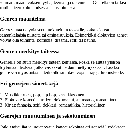
ymmärtämään teoksen tyyliä, teeman ja rakennetta. Genrellä on tärkeä
rooli taiteen kuluttamisessa ja arvioinnissa.
Genren määritelmä
Genre
viittaa tietynlaiseen luokitteluun teoksille, jotka jakavat
samankaltaisia piirteitä tai ominaisuuksia. Esimerkiksi elokuvien genret
voivat olla toiminta, komedia, draama, scifi tai kauhu.
Genren merkitys taiteessa
Genrellä on suuri merkitys taiteen kentässä, koska se auttaa yleisöä
löytämään teoksia, jotka vastaavat heidän mieltymyksiään. Lisäksi
genre voi myös antaa taiteilijoille suuntaviivoja ja rajoja luomistyölle.
Eri genrejen esimerkkejä
1. Musiikki: rock, pop, hip hop, jazz, klassinen
2. Elokuvat: komedia, trilleri, dokumentti, animaatio, romanttinen
3. Kirjat: fantasia, scifi, dekkari, romantiikka, historiallinen
Genrejen muuttuminen ja sekoittuminen
Jotkut taiteilijat ja luojat ovat alkaneet sekoittaa eri genrejä luodakseen