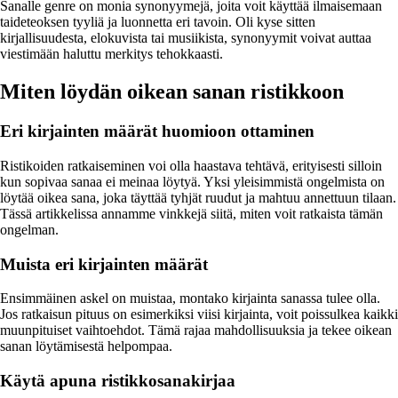
Sanalle genre on monia synonyymejä, joita voit käyttää ilmaisemaan
taideteoksen tyyliä ja luonnetta eri tavoin. Oli kyse sitten
kirjallisuudesta, elokuvista tai musiikista, synonyymit voivat auttaa
viestimään haluttu merkitys tehokkaasti.
Miten löydän oikean sanan ristikkoon
Eri kirjainten määrät huomioon ottaminen
Ristikoiden ratkaiseminen voi olla haastava tehtävä, erityisesti silloin
kun sopivaa sanaa ei meinaa löytyä. Yksi yleisimmistä ongelmista on
löytää oikea sana, joka täyttää tyhjät ruudut ja mahtuu annettuun tilaan.
Tässä artikkelissa annamme vinkkejä siitä, miten voit ratkaista tämän
ongelman.
Muista eri kirjainten määrät
Ensimmäinen askel on muistaa, montako kirjainta sanassa tulee olla.
Jos ratkaisun pituus on esimerkiksi viisi kirjainta, voit poissulkea kaikki
muunpituiset vaihtoehdot. Tämä rajaa mahdollisuuksia ja tekee oikean
sanan löytämisestä helpompaa.
Käytä apuna ristikkosanakirjaa