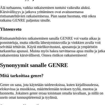
Älä turhaannu, vaikka ratkaiseminen tuntuisi vaikealta aluksi.
Kärsivällisyys ja jatkuva yrittäminen ovat avainasemassa
ristisanatehtävien ratkaisemisessa. Pian saatat huomata, että oikea
ratkaisu GENRE paljastuu sinulle.
Yhteenveto
Ristisanatehtävien ratkaiseminen sanalla GENRE voi vaatia aikaa ja
ponnisteluja, mutta oikeilla lähestymistavoilla ja vinkkien avulla voit
selvittää tehtävän. Käytä mielikuvitustasi, apusanoja ja ympäristön
tarkastelua apunasi. Muista myös hakea tarvittaessa apua muilta ja jatka
ratkaisemista kärsivällisesti. Onnea ristikon ratkaisemiseen!
Synonyymit sanalle GENRE
Mitä tarkoittaa genre?
Genre on sana, jota käytetään taideteoksissa, kuten kirjallisuudessa,
elokuvissa ja musiikissa, määrittelemään teoksen tyyliä, muotoa ja
luonnetta. Jokainen genre eroaa toisistaan omalla tavallaan, ja niillä on
usein omat tunnuspiirteensä ja tyylinsä.