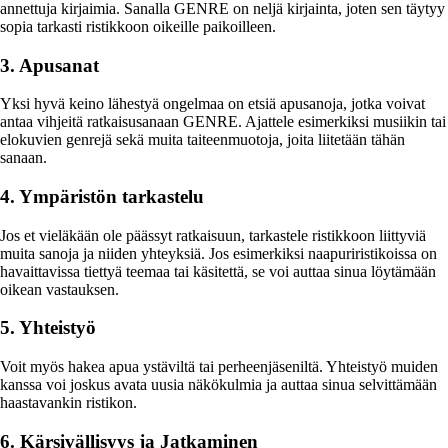
annettuja kirjaimia. Sanalla GENRE on neljä kirjainta, joten sen täytyy
sopia tarkasti ristikkoon oikeille paikoilleen.
3. Apusanat
Yksi hyvä keino lähestyä ongelmaa on etsiä apusanoja, jotka voivat
antaa vihjeitä ratkaisusanaan GENRE. Ajattele esimerkiksi musiikin tai
elokuvien genrejä sekä muita taiteenmuotoja, joita liitetään tähän
sanaan.
4. Ympäristön tarkastelu
Jos et vieläkään ole päässyt ratkaisuun, tarkastele ristikkoon liittyviä
muita sanoja ja niiden yhteyksiä. Jos esimerkiksi naapuriristikoissa on
havaittavissa tiettyä teemaa tai käsitettä, se voi auttaa sinua löytämään
oikean vastauksen.
5. Yhteistyö
Voit myös hakea apua ystäviltä tai perheenjäseniltä. Yhteistyö muiden
kanssa voi joskus avata uusia näkökulmia ja auttaa sinua selvittämään
haastavankin ristikon.
6. Kärsivällisyys ja Jatkaminen