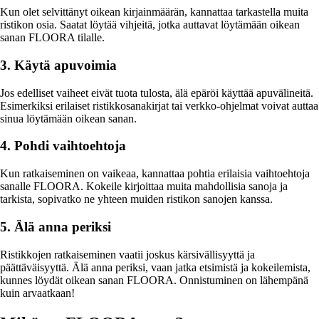
Kun olet selvittänyt oikean kirjainmäärän, kannattaa tarkastella muita
ristikon osia. Saatat löytää vihjeitä, jotka auttavat löytämään oikean
sanan FLOORA tilalle.
3. Käytä apuvoimia
Jos edelliset vaiheet eivät tuota tulosta, älä epäröi käyttää apuvälineitä.
Esimerkiksi erilaiset ristikkosanakirjat tai verkko-ohjelmat voivat auttaa
sinua löytämään oikean sanan.
4. Pohdi vaihtoehtoja
Kun ratkaiseminen on vaikeaa, kannattaa pohtia erilaisia vaihtoehtoja
sanalle FLOORA. Kokeile kirjoittaa muita mahdollisia sanoja ja
tarkista, sopivatko ne yhteen muiden ristikon sanojen kanssa.
5. Älä anna periksi
Ristikkojen ratkaiseminen vaatii joskus kärsivällisyyttä ja
päättäväisyyttä. Älä anna periksi, vaan jatka etsimistä ja kokeilemista,
kunnes löydät oikean sanan FLOORA. Onnistuminen on lähempänä
kuin arvaatkaan!