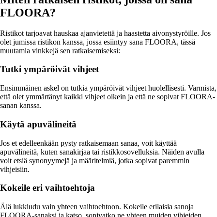
FLOORA?
Ristikot tarjoavat hauskaa ajanvietettä ja haastetta aivonystyröille. Jos
olet jumissa ristikon kanssa, jossa esiintyy sana FLOORA, tässä
muutamia vinkkejä sen ratkaisemiseksi:
Tutki ympäröivät vihjeet
Ensimmäinen askel on tutkia ympäröivät vihjeet huolellisesti. Varmista,
että olet ymmärtänyt kaikki vihjeet oikein ja että ne sopivat FLOORA-
sanan kanssa.
Käytä apuvälineitä
Jos et edelleenkään pysty ratkaisemaan sanaa, voit käyttää
apuvälineitä, kuten sanakirjaa tai ristikkosovelluksia. Näiden avulla
voit etsiä synonyymejä ja määritelmiä, jotka sopivat paremmin
vihjeisiin.
Kokeile eri vaihtoehtoja
Älä lukkiudu vain yhteen vaihtoehtoon. Kokeile erilaisia sanoja
FLOORA-sanaksi ja katso, sopivatko ne yhteen muiden vihjeiden