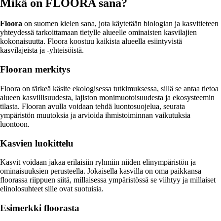
Mikä on FLOORA sana?
Floora
on suomen kielen sana, jota käytetään biologian ja kasvitieteen
yhteydessä tarkoittamaan tietylle alueelle ominaisten kasvilajien
kokonaisuutta. Floora koostuu kaikista alueella esiintyvistä
kasvilajeista ja -yhteisöistä.
Flooran merkitys
Floora on tärkeä käsite ekologisessa tutkimuksessa, sillä se antaa tietoa
alueen kasvillisuudesta, lajiston monimuotoisuudesta ja ekosysteemin
tilasta. Flooran avulla voidaan tehdä luontosuojelua, seurata
ympäristön muutoksia ja arvioida ihmistoiminnan vaikutuksia
luontoon.
Kasvien luokittelu
Kasvit voidaan jakaa erilaisiin ryhmiin niiden elinympäristön ja
ominaisuuksien perusteella. Jokaisella kasvilla on oma paikkansa
floorassa riippuen siitä, millaisessa ympäristössä se viihtyy ja millaiset
elinolosuhteet sille ovat suotuisia.
Esimerkki floorasta