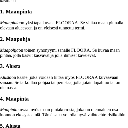
käsitteitä.
1. Maanpinta
Maanpinta
on yksi tapa kuvata FLOORAA. Se viittaa maan pinnalla
olevaan alueeseen ja on yleisesti tunnettu termi.
2. Maapohja
Maapohja
on toinen synonyymi sanalle FLOORA. Se kuvaa maan
pintaa, jolla kasvit kasvavat ja jolla ihmiset kävelevät.
3. Alusta
Alusta
on käsite, joka voidaan liittää myös FLOORAA kuvaavaan
sanaan. Se tarkoittaa pohjaa tai perustaa, jolla jotain tapahtuu tai on
olemassa.
4. Maapinta
Maapinta
kuvaa myös maan pintakerrosta, joka on olennainen osa
luonnon ekosysteemiä. Tämä sana voi olla hyvä vaihtoehto ristikoihin.
5. Alusta