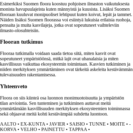
Esimerkiksi Suomen floora koostuu pohjoisen ilmaston vaikutuksesta
monista havupuulajeista kuten männyistä ja kuusista. Lisäksi Suomen
flooraan kuuluvat monipuoliset lehtipuut kuten koivut, lepät ja tammet.
Näiden lisäksi Suomen floorassa voi esiintyä lukuisia erilaisia ruohoja,
pensaita ja muita kasvilajeja, jotka ovat sopeutuneet vaihteleviin
ilmasto-olosuhteisiin.
Flooran tutkimus
Flooraa tutkimalla voidaan saada tietoa siitä, miten kasvit ovat
sopeutuneet ympäristöönsä, mitkä lajit ovat uhanalaisia ja miten
kasvillisuus vaikuttaa ekosysteemin toimintaan. Kasvien tutkiminen ja
niiden merkityksen ymmärtäminen ovat tärkeitä askeleita kestävämmän
tulevaisuuden rakentamisessa.
Yhteenveto
Floora on siis kiinteä osa luonnon monimuotoisuutta ja ympäristön
tilan arviointia. Sen tunteminen ja tutkiminen auttavat meitä
ymmärtämään kasvillisuuden merkityksen ekosysteemien toiminnassa
sekä ohjaavat meitä kohti kestävämpää suhdetta luontoon.
AALTO
•
EX-KUNTA
•
JAVIER
•
SAISIO
•
TUNNE
•
MOITE
•
-
KORVA
•
VELHO
•
PAINETTU
•
TAPPAA
•