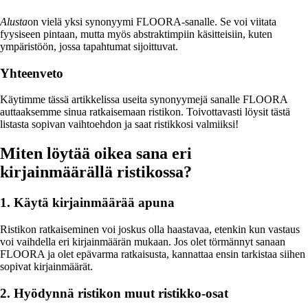
Alusta
on vielä yksi synonyymi FLOORA-sanalle. Se voi viitata
fyysiseen pintaan, mutta myös abstraktimpiin käsitteisiin, kuten
ympäristöön, jossa tapahtumat sijoittuvat.
Yhteenveto
Käytimme tässä artikkelissa useita synonyymejä sanalle FLOORA
auttaaksemme sinua ratkaisemaan ristikon. Toivottavasti löysit tästä
listasta sopivan vaihtoehdon ja saat ristikkosi valmiiksi!
Miten löytää oikea sana eri
kirjainmäärällä ristikossa?
1. Käytä kirjainmäärää apuna
Ristikon ratkaiseminen voi joskus olla haastavaa, etenkin kun vastaus
voi vaihdella eri kirjainmäärän mukaan. Jos olet törmännyt sanaan
FLOORA ja olet epävarma ratkaisusta, kannattaa ensin tarkistaa siihen
sopivat kirjainmäärät.
2. Hyödynnä ristikon muut ristikko-osat