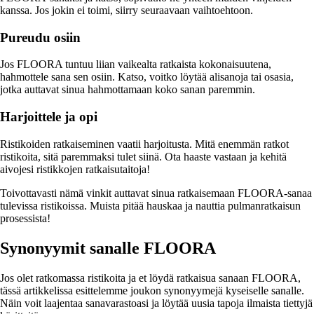
kanssa. Jos jokin ei toimi, siirry seuraavaan vaihtoehtoon.
Pureudu osiin
Jos FLOORA tuntuu liian vaikealta ratkaista kokonaisuutena,
hahmottele sana sen osiin. Katso, voitko löytää alisanoja tai osasia,
jotka auttavat sinua hahmottamaan koko sanan paremmin.
Harjoittele ja opi
Ristikoiden ratkaiseminen vaatii harjoitusta. Mitä enemmän ratkot
ristikoita, sitä paremmaksi tulet siinä. Ota haaste vastaan ja kehitä
aivojesi ristikkojen ratkaisutaitoja!
Toivottavasti nämä vinkit auttavat sinua ratkaisemaan FLOORA-sanaa
tulevissa ristikoissa. Muista pitää hauskaa ja nauttia pulmanratkaisun
prosessista!
Synonyymit sanalle FLOORA
Jos olet ratkomassa ristikoita ja et löydä ratkaisua sanaan FLOORA,
tässä artikkelissa esittelemme joukon synonyymejä kyseiselle sanalle.
Näin voit laajentaa sanavarastoasi ja löytää uusia tapoja ilmaista tiettyjä