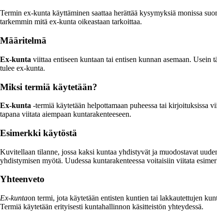
Termin ex-kunta käyttäminen saattaa herättää kysymyksiä monissa suomala
tarkemmin mitä ex-kunta oikeastaan tarkoittaa.
Määritelmä
Ex-kunta
viittaa entiseen kuntaan tai entisen kunnan asemaan. Usein tä
tulee ex-kunta.
Miksi termiä käytetään?
Ex-kunta
-termiä käytetään helpottamaan puheessa tai kirjoituksissa vi
tapana viitata aiempaan kuntarakenteeseen.
Esimerkki käytöstä
Kuvitellaan tilanne, jossa kaksi kuntaa yhdistyvät ja muodostavat uud
yhdistymisen myötä. Uudessa kuntarakenteessa voitaisiin viitata esimerki
Yhteenveto
Ex-kunta
on termi, jota käytetään entisten kuntien tai lakkautettujen ku
Termiä käytetään erityisesti kuntahallinnon käsitteistön yhteydessä.