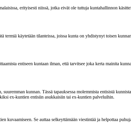
isissa, erityisesti niissä, jotka eivät ole tuttuja kuntahallinnon käsit
tä termiä käytetään tilanteissa, joissa kunta on yhdistynyt toisen kunna
ittaamista entiseen kuntaan ilman, että tarvitsee joka kerta mainita kun
en, suuremman kunnan. Tässä tapauksessa molemmista entisistä kunnista 
ksi ex-kuntien entisiin asukkaisiin tai ex-kuntien palveluihin.
ntien kuvaamiseen. Se auttaa selkeyttämään viestintää ja helpottaa puhujaa