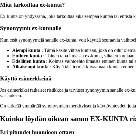
Mitä tarkoittaa ex-kunta?
Ex-kunta on yhdyssana, joka tarkoittaa aikaisempaa kuntaa tai entistä k
Synonyymit ex-kunnalle
Kun etsit synonyymejä sanalle ex-kunta, voit käyttää seuraavia vaihtoeh
Aiempi kunta
: Tämä käsite viittaa kuntaan, joka on ollut olema
Entinen kunta
: Toinen tapa ilmaista ex-kunta, viitaten kuntaan
Edellinen kunta
: Kolmas vaihtoehto ilmaista entinen kunta tai 
Aikaisempi kunta
: Käytä tätä termiä kuvaamaan kuntaa ennen n
Käyttö esimerkkeinä
Jos esimerkiksi ratkaiset ristikkoa ja tarvitset synonyymin sanalle ex-k
vastauksen.
On tärkeää ymmärtää synonyymien merkitykset ja käyttöyhteydet, jotta v
Kuinka löydän oikean sanan EX-KUNTA ris
Eri pituudet huomioon ottaen