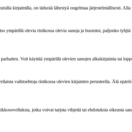
silla kirjaimilla, on tärkeää lähestyä ongelmaa järjestelmällisesti. All
atso ympärillä olevia ristikossa olevia sanoja ja huomioi, paljonko ty
n parhaiten. Voit käyttää ympärillä olevien sanojen alkukirjaimia tai lop
rilaisia vaihtoehtoja ristikossa olevien kirjainten perusteella. Älä epäröi
tikkosovelluksia, jotka voivat tarjota vihjeitä tai ehdotuksia oikeasta san