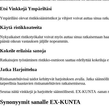
Etsi Vinkkejä Ympäriltäsi
Ympärilläsi olevat ristikkoääniristikot ja vihjeet voivat auttaa sinua 
Käytä ristikkoateeita
Nykyaikaiset ristikotyökalut voivat myös auttaa sinua ratkaisemaan haas
päästä oikean vastauksen jäljille nopeammin.
Kokeile erilaisia sanoja
Ratkaisujen työstäminen ristikko-osmioon saattaa edellyttää kokeiluja 
Jatka Harjoittelua
Ristisanatehtävissä taidot kehittyvät harjoituksen avulla. Jatka säännölli
tarpeellisia haastavien ristisanatehtävien ratkaisemisessa.
Seuraa näitä vinkkejä ja harjoittele säännöllisesti. EX-KUNTA -sanan ra
Synonyymit sanalle EX-KUNTA