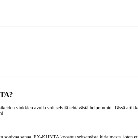
NTA?
 oikeiden vinkkien avulla voit selvitä tehtävästä helpommin. Tässä arti
n!
hen sopivaa sanaa. EX-KUNTA koostuu seitsemästä kirjaimesta, joten ets