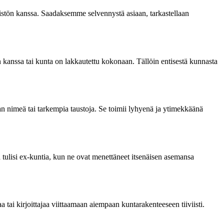
teistön kanssa. Saadaksemme selvennystä asiaan, tarkastellaan
n kanssa tai kunta on lakkautettu kokonaan. Tällöin entisestä kunnasta
nan nimeä tai tarkempia taustoja. Se toimii lyhyenä ja ytimekkäänä
tulisi ex-kuntia, kun ne ovat menettäneet itsenäisen asemansa
 tai kirjoittajaa viittaamaan aiempaan kuntarakenteeseen tiiviisti.