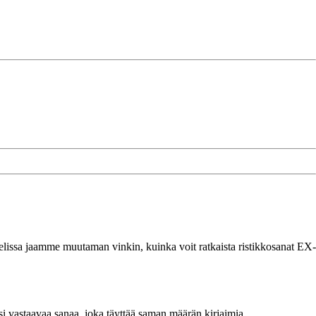
kkelissa jaamme muutaman vinkin, kuinka voit ratkaista ristikkosanat EX-
i vastaavaa sanaa, joka täyttää saman määrän kirjaimia.