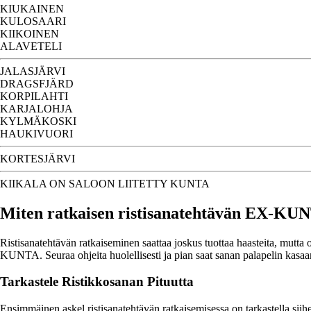
KIUKAINEN
KULOSAARI
KIIKOINEN
ALAVETELI
JALASJÄRVI
DRAGSFJÄRD
KORPILAHTI
KARJALOHJA
KYLMÄKOSKI
HAUKIVUORI
KORTESJÄRVI
KIIKALA ON SALOON LIITETTY KUNTA
Miten ratkaisen ristisanatehtävän EX-KU
Ristisanatehtävän ratkaiseminen saattaa joskus tuottaa haasteita, mutta
KUNTA. Seuraa ohjeita huolellisesti ja pian saat sanan palapelin kasaa
Tarkastele Ristikkosanan Pituutta
Ensimmäinen askel ristisanatehtävän ratkaisemisessa on tarkastella sii