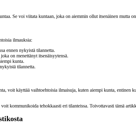
untaa. Se voi viitata kuntaan, joka on aiemmin ollut itsenäinen mutta on
toisia ilmauksia:
ssa ennen nykyistä tilannetta.
, joka on menettänyt itsenäisyytensä.
aiempi kunta.
ykyistä tilannetta.
unta, voit käyttää vaihtoehtoisia ilmaisuja, kuten aiempi kunta, entinen 
oit kommunikoida tehokkaasti eri tilanteissa. Toivottavasti tämä artik
tikosta