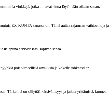
a muutamia vinkkejä, jotka auttavat sinua löytämään oikean sanan:
hjiä ruutuja EX-KUNTA sanassa on. Tämä auttaa rajamaan vaihtoehtoja ja
puosia apuna arvioidessasi sopivaa sanaa.
 pyyhkiä pois virheellisiä arvauksia ja kokeile rohkeasti eri
asta. Tärkeintä on säilyttää kärsivällisyys ja jatkaa yrittämistä, kunnes