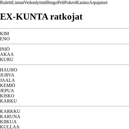
Ruletti
Linnat
Vedonlyönti
Bingo
Peli
Pokeri
Kasino
Arpajaiset
EX-KUNTA ratkojat
KIM
ENO
INIÖ
AKAA
KURU
HAUHO
JURVA
JAALA
KEMIÖ
JEPUA
KISKO
KARKU
KARKKU
KARUNA
KIIKUA
KULLAA