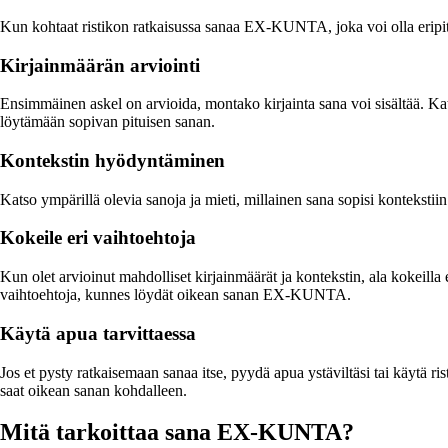
Kun kohtaat ristikon ratkaisussa sanaa EX-KUNTA, joka voi olla eripitui
Kirjainmäärän arviointi
Ensimmäinen askel on arvioida, montako kirjainta sana voi sisältää. K
löytämään sopivan pituisen sanan.
Kontekstin hyödyntäminen
Katso ympärillä olevia sanoja ja mieti, millainen sana sopisi kontekstii
Kokeile eri vaihtoehtoja
Kun olet arvioinut mahdolliset kirjainmäärät ja kontekstin, ala kokeilla e
vaihtoehtoja, kunnes löydät oikean sanan EX-KUNTA.
Käytä apua tarvittaessa
Jos et pysty ratkaisemaan sanaa itse, pyydä apua ystäviltäsi tai käytä ris
saat oikean sanan kohdalleen.
Mitä tarkoittaa sana EX-KUNTA?