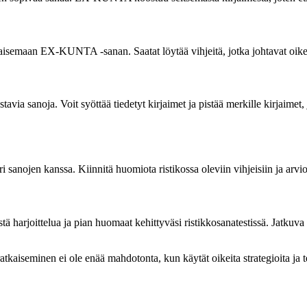
ratkaisemaan EX-KUNTA -sanan. Saatat löytää vihjeitä, jotka johtavat oi
tavia sanoja. Voit syöttää tiedetyt kirjaimet ja pistää merkille kirjaim
eri sanojen kanssa. Kiinnitä huomiota ristikossa oleviin vihjeisiin ja 
stä harjoittelua ja pian huomaat kehittyväsi ristikkosanatestissä. Jatkuva 
tkaiseminen ei ole enää mahdotonta, kun käytät oikeita strategioita ja t