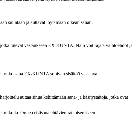
keaan suuntaan ja auttavat löytämään oikean sanan.
et, jotka tulevat vastaukseen EX-KUNTA. Näin voit rajata vaihtoehdot ja
arvioi, onko sana EX-KUNTA sopivan sisältöä vastaava.
harjoittelu auttaa sinua kehittämään sana- ja käsitystaitoja, jotka ovat
ekniikoita. Onnea ristisanatehtävien ratkaisemiseen!