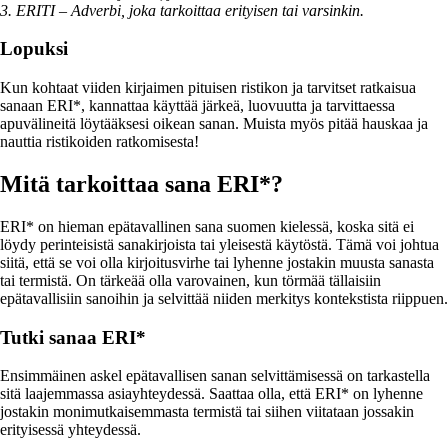
3. ERITI – Adverbi, joka tarkoittaa erityisen tai varsinkin.
Lopuksi
Kun kohtaat viiden kirjaimen pituisen ristikon ja tarvitset ratkaisua
sanaan ERI*, kannattaa käyttää järkeä, luovuutta ja tarvittaessa
apuvälineitä löytääksesi oikean sanan. Muista myös pitää hauskaa ja
nauttia ristikoiden ratkomisesta!
Mitä tarkoittaa sana ERI*?
ERI* on hieman epätavallinen sana suomen kielessä, koska sitä ei
löydy perinteisistä sanakirjoista tai yleisestä käytöstä. Tämä voi johtua
siitä, että se voi olla kirjoitusvirhe tai lyhenne jostakin muusta sanasta
tai termistä. On tärkeää olla varovainen, kun törmää tällaisiin
epätavallisiin sanoihin ja selvittää niiden merkitys kontekstista riippuen.
Tutki sanaa ERI*
Ensimmäinen askel epätavallisen sanan selvittämisessä on tarkastella
sitä laajemmassa asiayhteydessä. Saattaa olla, että ERI* on lyhenne
jostakin monimutkaisemmasta termistä tai siihen viitataan jossakin
erityisessä yhteydessä.