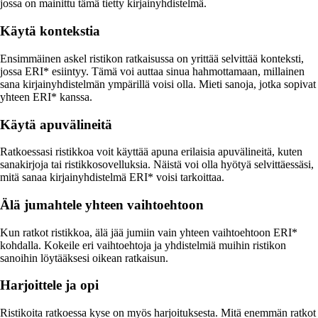
jossa on mainittu tämä tietty kirjainyhdistelmä.
Käytä kontekstia
Ensimmäinen askel ristikon ratkaisussa on yrittää selvittää konteksti,
jossa ERI* esiintyy. Tämä voi auttaa sinua hahmottamaan, millainen
sana kirjainyhdistelmän ympärillä voisi olla. Mieti sanoja, jotka sopivat
yhteen ERI* kanssa.
Käytä apuvälineitä
Ratkoessasi ristikkoa voit käyttää apuna erilaisia apuvälineitä, kuten
sanakirjoja tai ristikkosovelluksia. Näistä voi olla hyötyä selvittäessäsi,
mitä sanaa kirjainyhdistelmä ERI* voisi tarkoittaa.
Älä jumahtele yhteen vaihtoehtoon
Kun ratkot ristikkoa, älä jää jumiin vain yhteen vaihtoehtoon ERI*
kohdalla. Kokeile eri vaihtoehtoja ja yhdistelmiä muihin ristikon
sanoihin löytääksesi oikean ratkaisun.
Harjoittele ja opi
Ristikoita ratkoessa kyse on myös harjoituksesta. Mitä enemmän ratkot