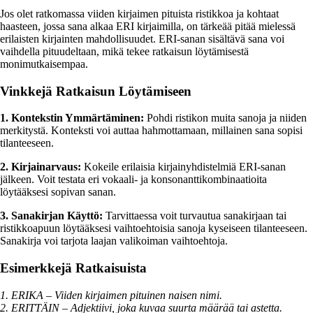
Jos olet ratkomassa viiden kirjaimen pituista ristikkoa ja kohtaat
haasteen, jossa sana alkaa ERI kirjaimilla, on tärkeää pitää mielessä
erilaisten kirjainten mahdollisuudet. ERI-sanan sisältävä sana voi
vaihdella pituudeltaan, mikä tekee ratkaisun löytämisestä
monimutkaisempaa.
Vinkkejä Ratkaisun Löytämiseen
1. Kontekstin Ymmärtäminen:
Pohdi ristikon muita sanoja ja niiden
merkitystä. Konteksti voi auttaa hahmottamaan, millainen sana sopisi
tilanteeseen.
2. Kirjainarvaus:
Kokeile erilaisia kirjainyhdistelmiä ERI-sanan
jälkeen. Voit testata eri vokaali- ja konsonanttikombinaatioita
löytääksesi sopivan sanan.
3. Sanakirjan Käyttö:
Tarvittaessa voit turvautua sanakirjaan tai
ristikkoapuun löytääksesi vaihtoehtoisia sanoja kyseiseen tilanteeseen.
Sanakirja voi tarjota laajan valikoiman vaihtoehtoja.
Esimerkkejä Ratkaisuista
1. ERIKA – Viiden kirjaimen pituinen naisen nimi.
2. ERITTÄIN – Adjektiivi, joka kuvaa suurta määrää tai astetta.