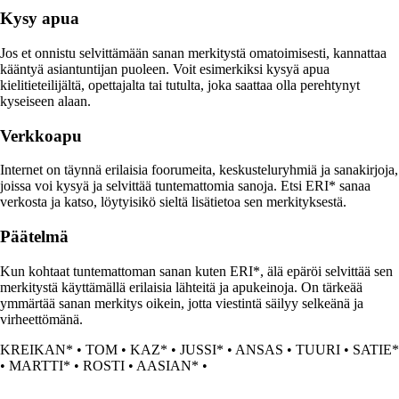
Kysy apua
Jos et onnistu selvittämään sanan merkitystä omatoimisesti, kannattaa
kääntyä asiantuntijan puoleen. Voit esimerkiksi kysyä apua
kielitieteilijältä, opettajalta tai tutulta, joka saattaa olla perehtynyt
kyseiseen alaan.
Verkkoapu
Internet on täynnä erilaisia foorumeita, keskusteluryhmiä ja sanakirjoja,
joissa voi kysyä ja selvittää tuntemattomia sanoja. Etsi ERI* sanaa
verkosta ja katso, löytyisikö sieltä lisätietoa sen merkityksestä.
Päätelmä
Kun kohtaat tuntemattoman sanan kuten ERI*, älä epäröi selvittää sen
merkitystä käyttämällä erilaisia lähteitä ja apukeinoja. On tärkeää
ymmärtää sanan merkitys oikein, jotta viestintä säilyy selkeänä ja
virheettömänä.
KREIKAN*
•
TOM
•
KAZ*
•
JUSSI*
•
ANSAS
•
TUURI
•
SATIE*
•
MARTTI*
•
ROSTI
•
AASIAN*
•