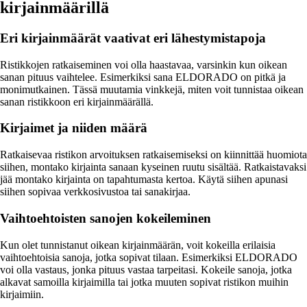
kirjainmäärillä
Eri kirjainmäärät vaativat eri lähestymistapoja
Ristikkojen ratkaiseminen voi olla haastavaa, varsinkin kun oikean
sanan pituus vaihtelee. Esimerkiksi sana ELDORADO on pitkä ja
monimutkainen. Tässä muutamia vinkkejä, miten voit tunnistaa oikean
sanan ristikkoon eri kirjainmäärällä.
Kirjaimet ja niiden määrä
Ratkaisevaa ristikon arvoituksen ratkaisemiseksi on kiinnittää huomiota
siihen, montako kirjainta sanaan kyseinen ruutu sisältää. Ratkaistavaksi
jää montako kirjainta on tapahtumasta kertoa. Käytä siihen apunasi
siihen sopivaa verkkosivustoa tai sanakirjaa.
Vaihtoehtoisten sanojen kokeileminen
Kun olet tunnistanut oikean kirjainmäärän, voit kokeilla erilaisia
vaihtoehtoisia sanoja, jotka sopivat tilaan. Esimerkiksi ELDORADO
voi olla vastaus, jonka pituus vastaa tarpeitasi. Kokeile sanoja, jotka
alkavat samoilla kirjaimilla tai jotka muuten sopivat ristikon muihin
kirjaimiin.