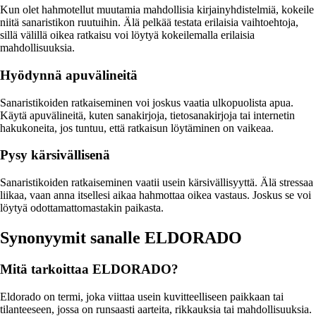
Kun olet hahmotellut muutamia mahdollisia kirjainyhdistelmiä, kokeile
niitä sanaristikon ruutuihin. Älä pelkää testata erilaisia vaihtoehtoja,
sillä välillä oikea ratkaisu voi löytyä kokeilemalla erilaisia
mahdollisuuksia.
Hyödynnä apuvälineitä
Sanaristikoiden ratkaiseminen voi joskus vaatia ulkopuolista apua.
Käytä apuvälineitä, kuten sanakirjoja, tietosanakirjoja tai internetin
hakukoneita, jos tuntuu, että ratkaisun löytäminen on vaikeaa.
Pysy kärsivällisenä
Sanaristikoiden ratkaiseminen vaatii usein kärsivällisyyttä. Älä stressaa
liikaa, vaan anna itsellesi aikaa hahmottaa oikea vastaus. Joskus se voi
löytyä odottamattomastakin paikasta.
Synonyymit sanalle ELDORADO
Mitä tarkoittaa ELDORADO?
Eldorado on termi, joka viittaa usein kuvitteelliseen paikkaan tai
tilanteeseen, jossa on runsaasti aarteita, rikkauksia tai mahdollisuuksia.