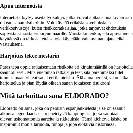
Apua internetistä
Internetistä löytyy useita työkaluja, jotka voivat auttaa sinua löytämään
oikean sanan ristikoihin. Voit käyttää erilaisia sovelluksia ja
verkkosivustoja, kuten ristikkoratkaisijaa, jotka tarjoavat ehdotuksia
sopivista sanoista eri kirjainmäärille. Muista kuitenkin, että apuvälineitä
käyttäessä on tärkeää, että sanoja käytetään vain avunantajana eikä
vastauksena.
Harjoitus tekee mestarin
Paras tapa oppia ratkaisemaan ristikoita eri kirjainmäärillä on harjoitella
säännöllisesti. Mitä enemmän ratkaisuja teet, sitä paremmaksi tulet
tunnistamaan oikeat sanat eri tilanteisiin. Älä anna periksi, vaan jatka
harjoittelua ja pian löydät oikean sanan jokaiseen ristikoon!
Mitä tarkoittaa sana ELDORADO?
Eldorado on sana, joka on peräisin espanjankielestä ja se on saanut
alkunsa legendaarisesta menetetystä kaupungista, jossa sanotaan
olevan uskomattomia aarteita ja rikkauksia. Tämä kiehtova käsite on
inspiroinut monia tarinoita, runoja ja jopa elokuvia historiassa.