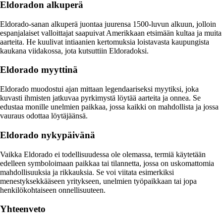
Eldoradon alkuperä
Eldorado-sanan alkuperä juontaa juurensa 1500-luvun alkuun, jolloin
espanjalaiset valloittajat saapuivat Amerikkaan etsimään kultaa ja muita
aarteita. He kuulivat intiaanien kertomuksia loistavasta kaupungista
kaukana viidakossa, jota kutsuttiin Eldoradoksi.
Eldorado myyttinä
Eldorado muodostui ajan mittaan legendaariseksi myytiksi, joka
kuvasti ihmisten jatkuvaa pyrkimystä löytää aarteita ja onnea. Se
edustaa monille unelmien paikkaa, jossa kaikki on mahdollista ja jossa
vauraus odottaa löytäjäänsä.
Eldorado nykypäivänä
Vaikka Eldorado ei todellisuudessa ole olemassa, termiä käytetään
edelleen symboloimaan paikkaa tai tilannetta, jossa on uskomattomia
mahdollisuuksia ja rikkauksia. Se voi viitata esimerkiksi
menestyksekkääseen yritykseen, unelmien työpaikkaan tai jopa
henkilökohtaiseen onnellisuuteen.
Yhteenveto