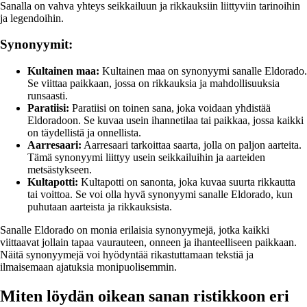
Sanalla on vahva yhteys seikkailuun ja rikkauksiin liittyviin tarinoihin
ja legendoihin.
Synonyymit:
Kultainen maa:
Kultainen maa on synonyymi sanalle Eldorado.
Se viittaa paikkaan, jossa on rikkauksia ja mahdollisuuksia
runsaasti.
Paratiisi:
Paratiisi on toinen sana, joka voidaan yhdistää
Eldoradoon. Se kuvaa usein ihannetilaa tai paikkaa, jossa kaikki
on täydellistä ja onnellista.
Aarresaari:
Aarresaari tarkoittaa saarta, jolla on paljon aarteita.
Tämä synonyymi liittyy usein seikkailuihin ja aarteiden
metsästykseen.
Kultapotti:
Kultapotti on sanonta, joka kuvaa suurta rikkautta
tai voittoa. Se voi olla hyvä synonyymi sanalle Eldorado, kun
puhutaan aarteista ja rikkauksista.
Sanalle Eldorado on monia erilaisia synonyymejä, jotka kaikki
viittaavat jollain tapaa vaurauteen, onneen ja ihanteelliseen paikkaan.
Näitä synonyymejä voi hyödyntää rikastuttamaan tekstiä ja
ilmaisemaan ajatuksia monipuolisemmin.
Miten löydän oikean sanan ristikkoon eri