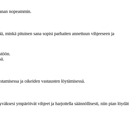
 sanan nopeammin.
ttiä, minkä pituinen sana sopisi parhaiten annettuun vihjeeseen ja
stöön.
sä.
nistamisessa ja oikeiden vastausten löytämisessä.
äksesi ympäröivät vihjeet ja harjoitella säännöllisesti, niin pian löydät