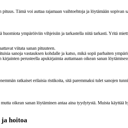
an pituus. Tämä voi auttaa rajamaan vaihtoehtoja ja löytämään sopivan
ä huomiota ympäröiviin vihjeisiin ja tarkastella niitä tarkasti. Yritä mie
saattavat viitata sanan pituuteen.
pituisia sanoja vastauksen kohdalle ja katso, mikä sopii parhaiten ympäri
 kirjainten perusteella apukirjaimia auttamaan oikean sanan löytämises
 enemmän ratkaiset erilaisia ristikoita, sitä paremmaksi tulet sanojen tun
 mutta oikean sanan löytäminen antaa aina tyydytystä. Muista käyttää hyv
 ja hoitoa