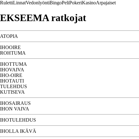
Ruletti
Linnat
Vedonlyönti
Bingo
Peli
Pokeri
Kasino
Arpajaiset
EKSEEMA ratkojat
ATOPIA
IHOOIRE
ROHTUMA
IHOTTUMA
IHOVAIVA
IHO-OIRE
IHOTAUTI
TULEHDUS
KUTISEVA
IHOSAIRAUS
IHON VAIVA
IHOTULEHDUS
IHOLLA IKÄVÄ