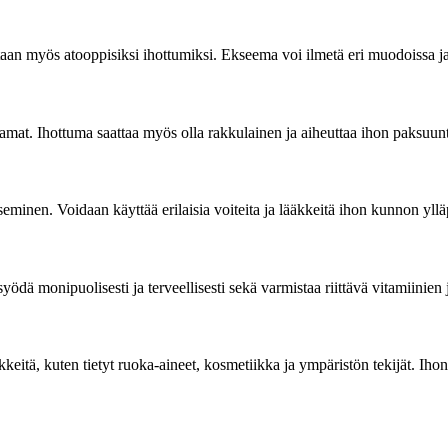
taan myös atooppisiksi ihottumiksi. Ekseema voi ilmetä eri muodoissa ja o
kamat. Ihottuma saattaa myös olla rakkulainen ja aiheuttaa ihon paksuun
eminen. Voidaan käyttää erilaisia voiteita ja lääkkeitä ihon kunnon yllä
ödä monipuolisesti ja terveellisesti sekä varmistaa riittävä vitamiinien 
kkeitä, kuten tietyt ruoka-aineet, kosmetiikka ja ympäristön tekijät. Iho