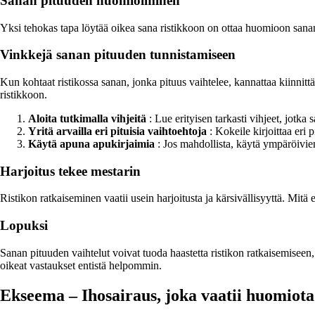
Sanan pituuden huomioiminen
Yksi tehokas tapa löytää oikea sana ristikkoon on ottaa huomioon san
Vinkkejä sanan pituuden tunnistamiseen
Kun kohtaat ristikossa sanan, jonka pituus vaihtelee, kannattaa kiinnittä
ristikkoon.
Aloita tutkimalla vihjeitä
: Lue erityisen tarkasti vihjeet, jotka 
Yritä arvailla eri pituisia vaihtoehtoja
: Kokeile kirjoittaa eri 
Käytä apuna apukirjaimia
: Jos mahdollista, käytä ympäröivien
Harjoitus tekee mestarin
Ristikon ratkaiseminen vaatii usein harjoitusta ja kärsivällisyyttä. Mitä
Lopuksi
Sanan pituuden vaihtelut voivat tuoda haastetta ristikon ratkaisemiseen,
oikeat vastaukset entistä helpommin.
Ekseema – Ihosairaus, joka vaatii huomiota