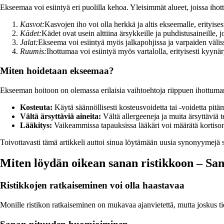
Ekseemaa voi esiintyä eri puolilla kehoa. Yleisimmät alueet, joissa ihot
Kasvot:
Kasvojen iho voi olla herkkä ja altis ekseemalle, erityises
Kädet:
Kädet ovat usein alttiina ärsykkeille ja puhdistusaineille, 
Jalat:
Ekseema voi esiintyä myös jalkapohjissa ja varpaiden välis
Ruumis:
Ihottumaa voi esiintyä myös vartalolla, erityisesti kyynärp
Miten hoidetaan ekseemaa?
Ekseeman hoitoon on olemassa erilaisia vaihtoehtoja riippuen ihottuma
Kosteuta:
Käytä säännöllisesti kosteusvoidetta tai -voidetta pitä
Vältä ärsyttäviä aineita:
Vältä allergeeneja ja muita ärsyttäviä t
Lääkitys:
Vaikeammissa tapauksissa lääkäri voi määrätä kortisoni
Toivottavasti tämä artikkeli auttoi sinua löytämään uusia synonyymejä sa
Miten löydän oikean sanan ristikkoon – San
Ristikkojen ratkaiseminen voi olla haastavaa
Monille ristikon ratkaiseminen on mukavaa ajanvietettä, mutta joskus tie