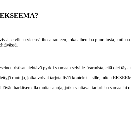
lla EKSEEMA?
ssä se viittaa yleensä ihosairauteen, joka aiheuttaa punoitusta, kutinaa
tehtävässä.
nen ristisanatehtävä pyrkii saamaan selville. Varmista, että olet täy
ytettyjä ruutuja, jotka voivat tarjota lisää kontekstia sille, miten EKS
tehtävän harkitsemalla muita sanoja, jotka saattavat tarkoittaa samaa t