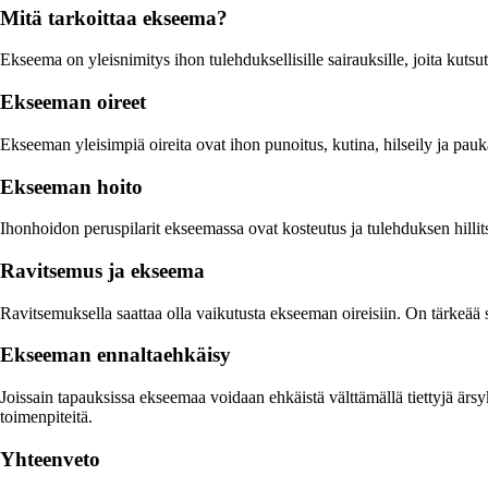
Mitä tarkoittaa ekseema?
Ekseema on yleisnimitys ihon tulehduksellisille sairauksille, joita kutsu
Ekseeman oireet
Ekseeman yleisimpiä oireita ovat ihon punoitus, kutina, hilseily ja pau
Ekseeman hoito
Ihonhoidon peruspilarit ekseemassa ovat kosteutus ja tulehduksen hillits
Ravitsemus ja ekseema
Ravitsemuksella saattaa olla vaikutusta ekseeman oireisiin. On tärkeää sy
Ekseeman ennaltaehkäisy
Joissain tapauksissa ekseemaa voidaan ehkäistä välttämällä tiettyjä ärsy
toimenpiteitä.
Yhteenveto