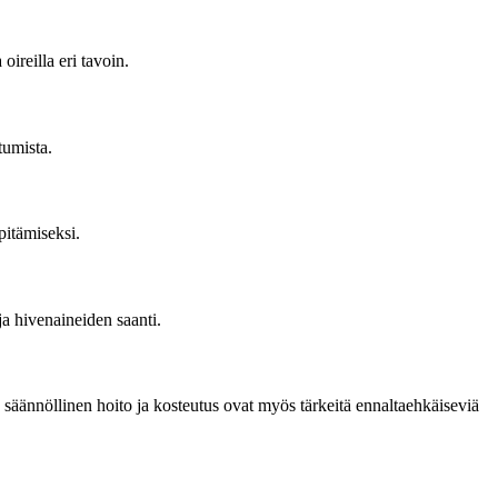
ireilla eri tavoin.
tumista.
pitämiseksi.
ja hivenaineiden saanti.
n säännöllinen hoito ja kosteutus ovat myös tärkeitä ennaltaehkäiseviä