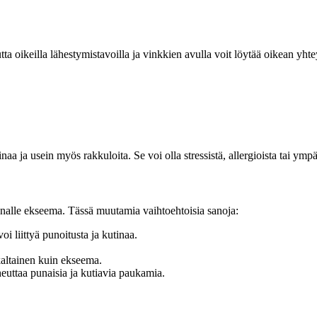
oikeilla lähestymistavoilla ja vinkkien avulla voit löytää oikean yhteyd
aa ja usein myös rakkuloita. Se voi olla stressistä, allergioista tai ympä
analle ekseema. Tässä muutamia vaihtoehtoisia sanoja:
i liittyä punoitusta ja kutinaa.
kaltainen kuin ekseema.
heuttaa punaisia ja kutiavia paukamia.