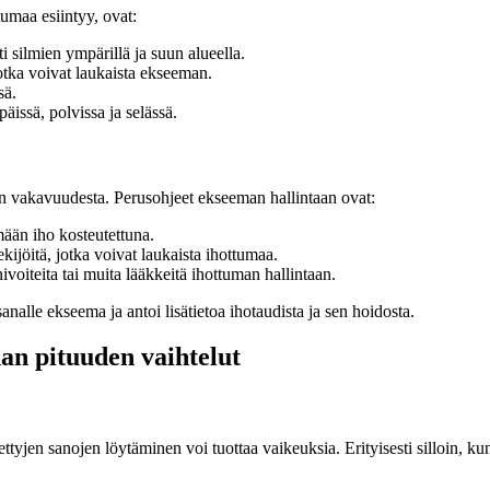
tumaa esiintyy, ovat:
ti silmien ympärillä ja suun alueella.
jotka voivat laukaista ekseeman.
sä.
äissä, polvissa ja selässä.
n vakavuudesta. Perusohjeet ekseeman hallintaan ovat:
mään iho kosteutettuna.
ekijöitä, jotka voivat laukaista ihottumaa.
voiteita tai muita lääkkeitä ihottuman hallintaan.
nalle ekseema ja antoi lisätietoa ihotaudista ja sen hoidosta.
an pituuden vaihtelut
ttyjen sanojen löytäminen voi tuottaa vaikeuksia. Erityisesti silloin, ku