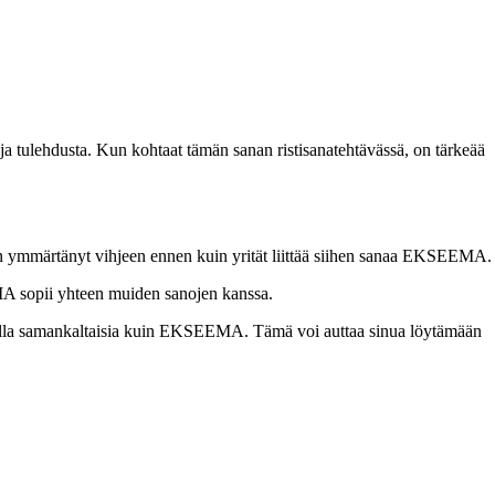
 ja tulehdusta. Kun kohtaat tämän sanan ristisanatehtävässä, on tärkeää
sin ymmärtänyt vihjeen ennen kuin yrität liittää siihen sanaa EKSEEMA.
EEMA sopii yhteen muiden sanojen kanssa.
ai olla samankaltaisia ​​kuin EKSEEMA. Tämä voi auttaa sinua löytämään