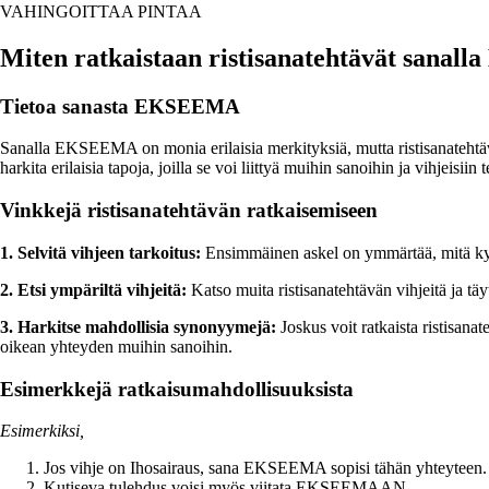
VAHINGOITTAA PINTAA
Miten ratkaistaan ristisanatehtävät sana
Tietoa sanasta EKSEEMA
Sanalla EKSEEMA on monia erilaisia ​​merkityksiä, mutta ristisanatehtävi
harkita erilaisia ​​tapoja, joilla se voi liittyä muihin sanoihin ja vihjeisiin 
Vinkkejä ristisanatehtävän ratkaisemiseen
1. Selvitä vihjeen tarkoitus:
Ensimmäinen askel on ymmärtää, mitä kysei
2. Etsi ympäriltä vihjeitä:
Katso muita ristisanatehtävän vihjeitä ja tä
3. Harkitse mahdollisia synonyymejä:
Joskus voit ratkaista ristisana
oikean yhteyden muihin sanoihin.
Esimerkkejä ratkaisumahdollisuuksista
Esimerkiksi,
Jos vihje on Ihosairaus, sana EKSEEMA sopisi tähän yhteyteen.
Kutiseva tulehdus voisi myös viitata EKSEEMAAN.