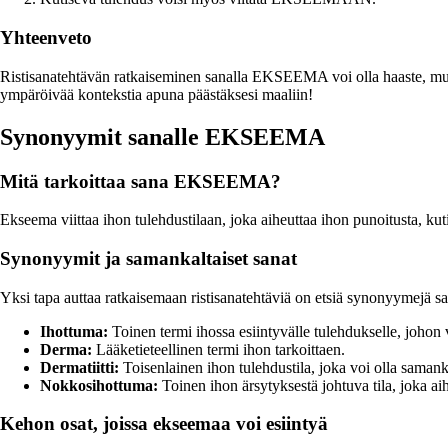
Yhteenveto
Ristisanatehtävän ratkaiseminen sanalla EKSEEMA voi olla haaste, mutta 
ympäröivää kontekstia apuna päästäksesi maaliin!
Synonyymit sanalle EKSEEMA
Mitä tarkoittaa sana EKSEEMA?
Ekseema viittaa ihon tulehdustilaan, joka aiheuttaa ihon punoitusta, kutin
Synonyymit ja samankaltaiset sanat
Yksi tapa auttaa ratkaisemaan ristisanatehtäviä on etsiä synonyymejä s
Ihottuma:
Toinen termi ihossa esiintyvälle tulehdukselle, johon vo
Derma:
Lääketieteellinen termi ihon tarkoittaen.
Dermatiitti:
Toisenlainen ihon tulehdustila, joka voi olla saman
Nokkosihottuma:
Toinen ihon ärsytyksestä johtuva tila, joka ai
Kehon osat, joissa ekseemaa voi esiintyä