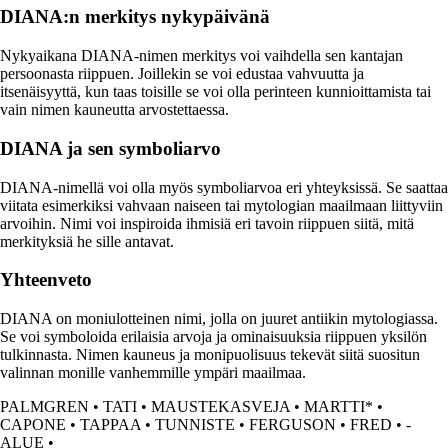
DIANA:n merkitys nykypäivänä
Nykyaikana DIANA-nimen merkitys voi vaihdella sen kantajan
persoonasta riippuen. Joillekin se voi edustaa vahvuutta ja
itsenäisyyttä, kun taas toisille se voi olla perinteen kunnioittamista tai
vain nimen kauneutta arvostettaessa.
DIANA ja sen symboliarvo
DIANA-nimellä voi olla myös symboliarvoa eri yhteyksissä. Se saattaa
viitata esimerkiksi vahvaan naiseen tai mytologian maailmaan liittyviin
arvoihin. Nimi voi inspiroida ihmisiä eri tavoin riippuen siitä, mitä
merkityksiä he sille antavat.
Yhteenveto
DIANA on moniulotteinen nimi, jolla on juuret antiikin mytologiassa.
Se voi symboloida erilaisia arvoja ja ominaisuuksia riippuen yksilön
tulkinnasta. Nimen kauneus ja monipuolisuus tekevät siitä suositun
valinnan monille vanhemmille ympäri maailmaa.
PALMGREN
•
TATI
•
MAUSTEKASVEJA
•
MARTTI*
•
CAPONE
•
TAPPAA
•
TUNNISTE
•
FERGUSON
•
FRED
•
-
ALUE
•