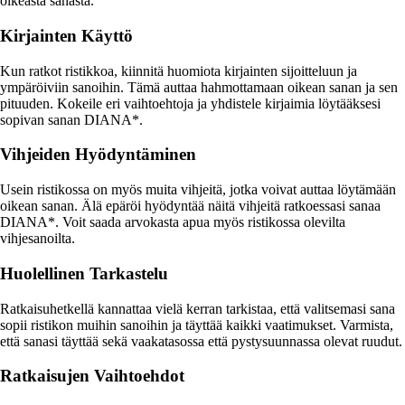
oikeasta sanasta.
Kirjainten Käyttö
Kun ratkot ristikkoa, kiinnitä huomiota kirjainten sijoitteluun ja
ympäröiviin sanoihin. Tämä auttaa hahmottamaan oikean sanan ja sen
pituuden. Kokeile eri vaihtoehtoja ja yhdistele kirjaimia löytääksesi
sopivan sanan DIANA*.
Vihjeiden Hyödyntäminen
Usein ristikossa on myös muita vihjeitä, jotka voivat auttaa löytämään
oikean sanan. Älä epäröi hyödyntää näitä vihjeitä ratkoessasi sanaa
DIANA*. Voit saada arvokasta apua myös ristikossa olevilta
vihjesanoilta.
Huolellinen Tarkastelu
Ratkaisuhetkellä kannattaa vielä kerran tarkistaa, että valitsemasi sana
sopii ristikon muihin sanoihin ja täyttää kaikki vaatimukset. Varmista,
että sanasi täyttää sekä vaakatasossa että pystysuunnassa olevat ruudut.
Ratkaisujen Vaihtoehdot