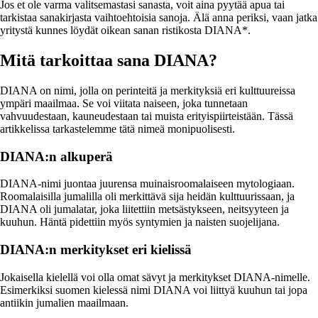
Jos et ole varma valitsemastasi sanasta, voit aina pyytää apua tai
tarkistaa sanakirjasta vaihtoehtoisia sanoja. Älä anna periksi, vaan jatka
yritystä kunnes löydät oikean sanan ristikosta DIANA*.
Mitä tarkoittaa sana DIANA?
DIANA on nimi, jolla on perinteitä ja merkityksiä eri kulttuureissa
ympäri maailmaa. Se voi viitata naiseen, joka tunnetaan
vahvuudestaan, kauneudestaan tai muista erityispiirteistään. Tässä
artikkelissa tarkastelemme tätä nimeä monipuolisesti.
DIANA:n alkuperä
DIANA-nimi juontaa juurensa muinaisroomalaiseen mytologiaan.
Roomalaisilla jumalilla oli merkittävä sija heidän kulttuurissaan, ja
DIANA oli jumalatar, joka liitettiin metsästykseen, neitsyyteen ja
kuuhun. Häntä pidettiin myös syntymien ja naisten suojelijana.
DIANA:n merkitykset eri kielissä
Jokaisella kielellä voi olla omat sävyt ja merkitykset DIANA-nimelle.
Esimerkiksi suomen kielessä nimi DIANA voi liittyä kuuhun tai jopa
antiikin jumalien maailmaan.