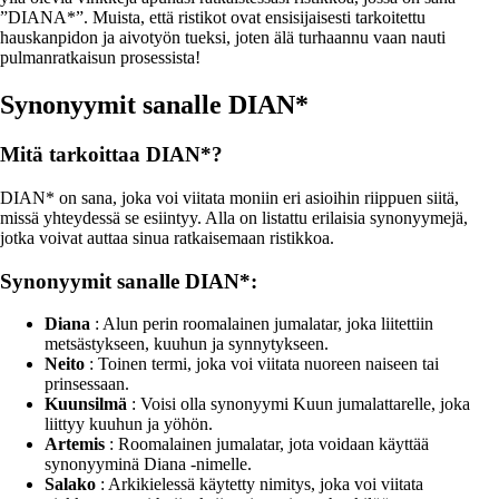
”DIANA*”. Muista, että ristikot ovat ensisijaisesti tarkoitettu
hauskanpidon ja aivotyön tueksi, joten älä turhaannu vaan nauti
pulmanratkaisun prosessista!
Synonyymit sanalle DIAN*
Mitä tarkoittaa DIAN*?
DIAN* on sana, joka voi viitata moniin eri asioihin riippuen siitä,
missä yhteydessä se esiintyy. Alla on listattu erilaisia synonyymejä,
jotka voivat auttaa sinua ratkaisemaan ristikkoa.
Synonyymit sanalle DIAN*:
Diana
: Alun perin roomalainen jumalatar, joka liitettiin
metsästykseen, kuuhun ja synnytykseen.
Neito
: Toinen termi, joka voi viitata nuoreen naiseen tai
prinsessaan.
Kuunsilmä
: Voisi olla synonyymi Kuun jumalattarelle, joka
liittyy kuuhun ja yöhön.
Artemis
: Roomalainen jumalatar, jota voidaan käyttää
synonyyminä Diana -nimelle.
Salako
: Arkikielessä käytetty nimitys, joka voi viitata