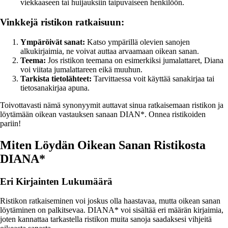
viekkaaseen tai huijauksiin taipuvaiseen henkilöön.
Vinkkejä ristikon ratkaisuun:
Ympäröivät sanat:
Katso ympärillä olevien sanojen
alkukirjaimia, ne voivat auttaa arvaamaan oikean sanan.
Teema:
Jos ristikon teemana on esimerkiksi jumalattaret, Diana
voi viitata jumalattareen eikä muuhun.
Tarkista tietolähteet:
Tarvittaessa voit käyttää sanakirjaa tai
tietosanakirjaa apuna.
Toivottavasti nämä synonyymit auttavat sinua ratkaisemaan ristikon ja
löytämään oikean vastauksen sanaan DIAN*. Onnea ristikoiden
pariin!
Miten Löydän Oikean Sanan Ristikosta
DIANA*
Eri Kirjainten Lukumäärä
Ristikon ratkaiseminen voi joskus olla haastavaa, mutta oikean sanan
löytäminen on palkitsevaa. DIANA* voi sisältää eri määrän kirjaimia,
joten kannattaa tarkastella ristikon muita sanoja saadaksesi vihjeitä