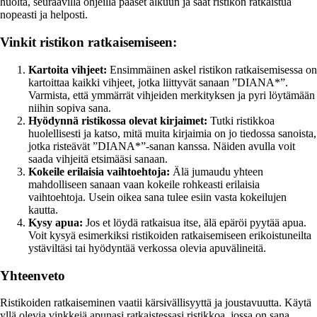
huolta, seuraavilla ohjeilla pääset alkuun ja saat ristikon ratkaistua
nopeasti ja helposti.
Vinkit ristikon ratkaisemiseen:
Kartoita vihjeet:
Ensimmäinen askel ristikon ratkaisemisessa on
kartoittaa kaikki vihjeet, jotka liittyvät sanaan ”DIANA*”.
Varmista, että ymmärrät vihjeiden merkityksen ja pyri löytämään
niihin sopiva sana.
Hyödynnä ristikossa olevat kirjaimet:
Tutki ristikkoa
huolellisesti ja katso, mitä muita kirjaimia on jo tiedossa sanoista,
jotka risteävät ”DIANA*”-sanan kanssa. Näiden avulla voit
saada vihjeitä etsimääsi sanaan.
Kokeile erilaisia vaihtoehtoja:
Älä jumaudu yhteen
mahdolliseen sanaan vaan kokeile rohkeasti erilaisia
vaihtoehtoja. Usein oikea sana tulee esiin vasta kokeilujen
kautta.
Kysy apua:
Jos et löydä ratkaisua itse, älä epäröi pyytää apua.
Voit kysyä esimerkiksi ristikoiden ratkaisemiseen erikoistuneilta
ystäviltäsi tai hyödyntää verkossa olevia apuvälineitä.
Yhteenveto
Ristikoiden ratkaiseminen vaatii kärsivällisyyttä ja joustavuutta. Käytä
yllä olevia vinkkejä apunasi ratkaistessasi ristikkoa, jossa on sana