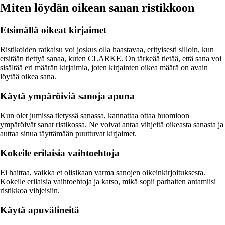
Miten löydän oikean sanan ristikkoon
Etsimällä oikeat kirjaimet
Ristikoiden ratkaisu voi joskus olla haastavaa, erityisesti silloin, kun
etsitään tiettyä sanaa, kuten CLARKE. On tärkeää tietää, että sana voi
sisältää eri määrän kirjaimia, joten kirjainten oikea määrä on avain
löytää oikea sana.
Käytä ympäröiviä sanoja apuna
Kun olet jumissa tietyssä sanassa, kannattaa ottaa huomioon
ympäröivät sanat ristikossa. Ne voivat antaa vihjeitä oikeasta sanasta ja
auttaa sinua täyttämään puuttuvat kirjaimet.
Kokeile erilaisia vaihtoehtoja
Ei haittaa, vaikka et olisikaan varma sanojen oikeinkirjoituksesta.
Kokeile erilaisia vaihtoehtoja ja katso, mikä sopii parhaiten antamiisi
ristikkoa vihjeisiin.
Käytä apuvälineitä