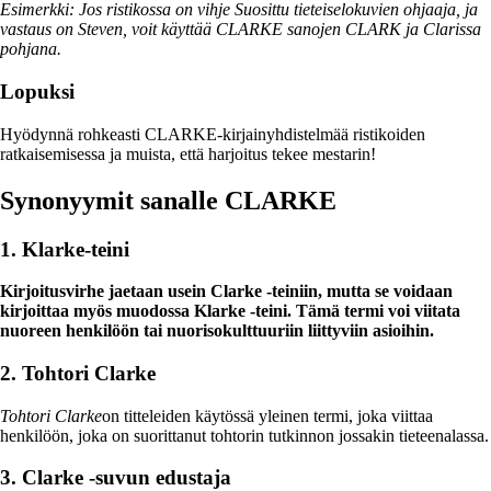
Esimerkki: Jos ristikossa on vihje Suosittu tieteiselokuvien ohjaaja, ja
vastaus on Steven, voit käyttää CLARKE sanojen CLARK ja Clarissa
pohjana.
Lopuksi
Hyödynnä rohkeasti CLARKE-kirjainyhdistelmää ristikoiden
ratkaisemisessa ja muista, että harjoitus tekee mestarin!
Synonyymit sanalle CLARKE
1. Klarke-teini
Kirjoitusvirhe jaetaan usein Clarke -teiniin, mutta se voidaan
kirjoittaa myös muodossa Klarke -teini. Tämä termi voi viitata
nuoreen henkilöön tai nuorisokulttuuriin liittyviin asioihin.
2. Tohtori Clarke
Tohtori Clarke
on titteleiden käytössä yleinen termi, joka viittaa
henkilöön, joka on suorittanut tohtorin tutkinnon jossakin tieteenalassa.
3. Clarke -suvun edustaja