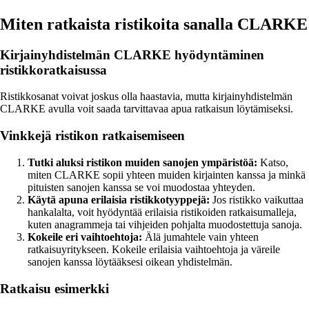
Miten ratkaista ristikoita sanalla CLARKE
Kirjainyhdistelmän CLARKE hyödyntäminen
ristikkoratkaisussa
Ristikkosanat voivat joskus olla haastavia, mutta kirjainyhdistelmän
CLARKE avulla voit saada tarvittavaa apua ratkaisun löytämiseksi.
Vinkkejä ristikon ratkaisemiseen
Tutki aluksi ristikon muiden sanojen ympäristöä:
Katso,
miten CLARKE sopii yhteen muiden kirjainten kanssa ja minkä
pituisten sanojen kanssa se voi muodostaa yhteyden.
Käytä apuna erilaisia ristikkotyyppejä:
Jos ristikko vaikuttaa
hankalalta, voit hyödyntää erilaisia ristikoiden ratkaisumalleja,
kuten anagrammeja tai vihjeiden pohjalta muodostettuja sanoja.
Kokeile eri vaihtoehtoja:
Älä jumahtele vain yhteen
ratkaisuyritykseen. Kokeile erilaisia vaihtoehtoja ja väreile
sanojen kanssa löytääksesi oikean yhdistelmän.
Ratkaisu esimerkki