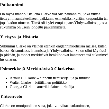
Paikannimi
On myös mahdollista, että Clarke voi olla paikannimi, joka viittaa
tiettyyn maantieteelliseen paikkaan, esimerkiksi kylään, kaupunkiin tai
jopa kadun nimeen. Tämä olisi yleisempi tapaus Yhdysvalloissa, jossa
sukunimiä on usein johdettu paikannimistä.
Yleisyys ja Historia
Sukunimi Clarke on yleinen etenkin englanninkielisissä maissa, kuten
Isossa-Britanniassa, Irlannissa ja Yhdysvalloissa. Se on ollut käytössä
jo pitkään, ja monet merkittävät henkilöt ovat kantaneet tätä sukunimeä
historiassa.
Esimerkkejä Merkittävistä Clarkeista
Arthur C. Clarke – tunnettu tieteiskirjailija ja futuristi
Walter Clarke – brittiläinen poliitikko
Georgia Clarke – amerikkalainen urheilija
Yhteenveto
Clarke on monipuolinen sana, joka voi viitata sukunimeen,