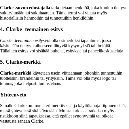
Clarke -suvun edustajalla
tarkoitetaan henkilöä, joka kuuluu tiettyyn
sukuryhmään tai sukuhaaraan. Tämä termi voi viitata myös
historiallisiin hahmoihin tai tunnettuihin henkilöihin.
4. Clarke -teemainen esitys
Clarke -teemainen esitys
voi olla esimerkiksi tapahtuma, jossa
käsitellään tiettyyn aiheeseen liittyviä kysymyksiä tai ilmiöitä.
Tällainen esitys voi sisältää puheita, esityksiä tai paneelikeskusteluja.
5. Clarke-merkki
Clarke-merkkiä
käytetään usein viittaamaan johonkin tunnettuihin
tuotteisiin, brändeihin tai yrityksiin. Tämä voi olla myös logo tai
tunnus, joka helposti tunnistetaan.
Yhteenveto
Sanalle Clarke on monia eri merkityksiä ja käyttötapoja riippuen siitä,
missä yhteydessä sitä käytetään. Muista tarkistaa ratkaisu myös
ristikkoon siinä tapauksessa, että epäilet synonyymiä tai oikeaa
vastausta sanaan Clarke.