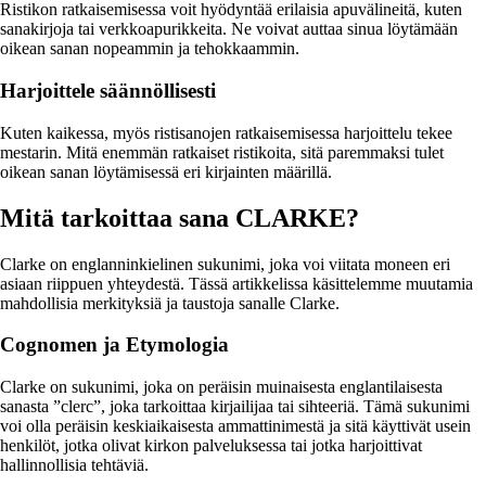
Ristikon ratkaisemisessa voit hyödyntää erilaisia apuvälineitä, kuten
sanakirjoja tai verkkoapurikkeita. Ne voivat auttaa sinua löytämään
oikean sanan nopeammin ja tehokkaammin.
Harjoittele säännöllisesti
Kuten kaikessa, myös ristisanojen ratkaisemisessa harjoittelu tekee
mestarin. Mitä enemmän ratkaiset ristikoita, sitä paremmaksi tulet
oikean sanan löytämisessä eri kirjainten määrillä.
Mitä tarkoittaa sana CLARKE?
Clarke on englanninkielinen sukunimi, joka voi viitata moneen eri
asiaan riippuen yhteydestä. Tässä artikkelissa käsittelemme muutamia
mahdollisia merkityksiä ja taustoja sanalle Clarke.
Cognomen ja Etymologia
Clarke on sukunimi, joka on peräisin muinaisesta englantilaisesta
sanasta ”clerc”, joka tarkoittaa kirjailijaa tai sihteeriä. Tämä sukunimi
voi olla peräisin keskiaikaisesta ammattinimestä ja sitä käyttivät usein
henkilöt, jotka olivat kirkon palveluksessa tai jotka harjoittivat
hallinnollisia tehtäviä.