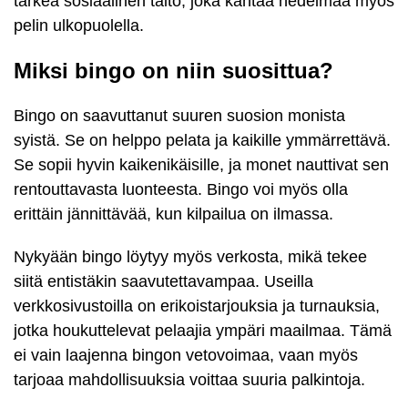
tärkeä sosiaalinen taito, joka kantaa hedelmää myös
pelin ulkopuolella.
Miksi bingo on niin suosittua?
Bingo on saavuttanut suuren suosion monista
syistä. Se on helppo pelata ja kaikille ymmärrettävä.
Se sopii hyvin kaikenikäisille, ja monet nauttivat sen
rentouttavasta luonteesta. Bingo voi myös olla
erittäin jännittävää, kun kilpailua on ilmassa.
Nykyään bingo löytyy myös verkosta, mikä tekee
siitä entistäkin saavutettavampaa. Useilla
verkkosivustoilla on erikoistarjouksia ja turnauksia,
jotka houkuttelevat pelaajia ympäri maailmaa. Tämä
ei vain laajenna bingon vetovoimaa, vaan myös
tarjoaa mahdollisuuksia voittaa suuria palkintoja.