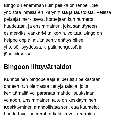
Bingo on enemmän kuin pelkkä onnenpeli. Se
yhdistää ihmisiä eri ikäryhmistä ja taustoista. Pelissä
pelaajat merkitsevät korttejaan kun numerot
huudetaan, ja ensimmäinen, joka saa täyteen
esimerkiksi vaakarivi tai kortin, voittaa. Bingo on
helppo oppia, mutta sen viehätys piilee
yhteisöllisyydessä, kilpailuhengessä ja
jännityksessä.
Bingoon liittyvät taidot
Kunnollinen bingopelaaja ei perustu pelkästään
onneen. On olemassa tiettyjä taitoja, joita
kehittämällä voi parantaa mahdollisuuksiaan
voittoon. Ensimmäinen taito on keskittyminen.
Keskittyminen mahdollistaa sen, että kuuntelet
huudettavat numerot tarkasti ja voit reagoida