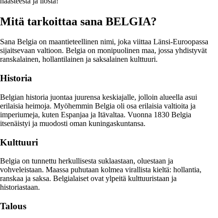
haasteesta ja ilosta!
Mitä tarkoittaa sana BELGIA?
Sana Belgia on maantieteellinen nimi, joka viittaa Länsi-Euroopassa
sijaitsevaan valtioon. Belgia on monipuolinen maa, jossa yhdistyvät
ranskalainen, hollantilainen ja saksalainen kulttuuri.
Historia
Belgian historia juontaa juurensa keskiajalle, jolloin alueella asui
erilaisia heimoja. Myöhemmin Belgia oli osa erilaisia valtioita ja
imperiumeja, kuten Espanjaa ja Itävaltaa. Vuonna 1830 Belgia
itsenäistyi ja muodosti oman kuningaskuntansa.
Kulttuuri
Belgia on tunnettu herkullisesta suklaastaan, oluestaan ja
vohveleistaan. Maassa puhutaan kolmea virallista kieltä: hollantia,
ranskaa ja saksa. Belgialaiset ovat ylpeitä kulttuuristaan ja
historiastaan.
Talous