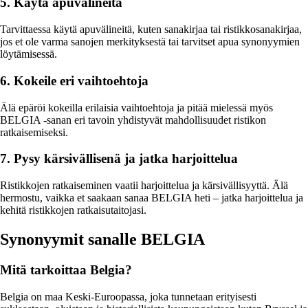
5. Käytä apuvälineitä
Tarvittaessa käytä apuvälineitä, kuten sanakirjaa tai ristikkosanakirjaa,
jos et ole varma sanojen merkityksestä tai tarvitset apua synonyymien
löytämisessä.
6. Kokeile eri vaihtoehtoja
Älä epäröi kokeilla erilaisia vaihtoehtoja ja pitää mielessä myös
BELGIA -sanan eri tavoin yhdistyvät mahdollisuudet ristikon
ratkaisemiseksi.
7. Pysy kärsivällisenä ja jatka harjoittelua
Ristikkojen ratkaiseminen vaatii harjoittelua ja kärsivällisyyttä. Älä
hermostu, vaikka et saakaan sanaa BELGIA heti – jatka harjoittelua ja
kehitä ristikkojen ratkaisutaitojasi.
Synonyymit sanalle BELGIA
Mitä tarkoittaa Belgia?
Belgia on maa Keski-Euroopassa, joka tunnetaan erityisesti