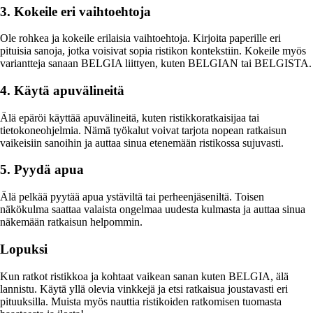
3. Kokeile eri vaihtoehtoja
Ole rohkea ja kokeile erilaisia vaihtoehtoja. Kirjoita paperille eri
pituisia sanoja, jotka voisivat sopia ristikon kontekstiin. Kokeile myös
variantteja sanaan BELGIA liittyen, kuten BELGIAN tai BELGISTA.
4. Käytä apuvälineitä
Älä epäröi käyttää apuvälineitä, kuten ristikkoratkaisijaa tai
tietokoneohjelmia. Nämä työkalut voivat tarjota nopean ratkaisun
vaikeisiin sanoihin ja auttaa sinua etenemään ristikossa sujuvasti.
5. Pyydä apua
Älä pelkää pyytää apua ystäviltä tai perheenjäseniltä. Toisen
näkökulma saattaa valaista ongelmaa uudesta kulmasta ja auttaa sinua
näkemään ratkaisun helpommin.
Lopuksi
Kun ratkot ristikkoa ja kohtaat vaikean sanan kuten BELGIA, älä
lannistu. Käytä yllä olevia vinkkejä ja etsi ratkaisua joustavasti eri
pituuksilla. Muista myös nauttia ristikoiden ratkomisen tuomasta