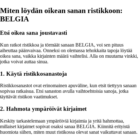
Miten löydän oikean sanan ristikkoon:
BELGIA
Etsi oikea sana joustavasti
Kun ratkot ristikkoa ja törmäät sanaan BELGIA, voi sen pituus
aiheuttaa päänvaivaa. Onneksi on olemassa tehokkaita tapoja löytää
oikea sana, vaikka kirjainten määrä vaihtelisi. Alla on muutama vinkki,
jotka voivat auttaa sinua.
1. Käytä ristikkosanastoja
Ristikkosanastot ovat erinomainen apuväline, kun etsit tiettyyn sanaan
sopivaa ratkaisua. Etsi sanaston avulla vaihtoehtoisia sanoja, jotka
täyttävät ristikon vaatimukset.
2. Hahmota ympäröivät kirjaimet
Keskity tarkastelemaan ympäröiviä kirjaimia ja yritä hahmottaa,
millaiset kirjaimet sopivat osaksi sanaa BELGIA. Kiinnitä erityistä
huomiota siihen, miten muut ristikossa olevat sanat vaikuttavat sanaan.