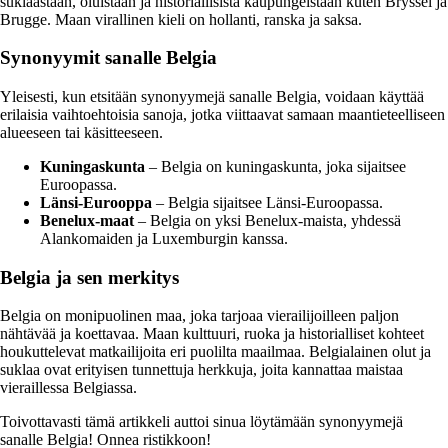
suklaastaan, oluistaan ja historiallisista kaupungeistaan kuten Bryssel ja
Brugge. Maan virallinen kieli on hollanti, ranska ja saksa.
Synonyymit sanalle Belgia
Yleisesti, kun etsitään synonyymejä sanalle Belgia, voidaan käyttää
erilaisia vaihtoehtoisia sanoja, jotka viittaavat samaan maantieteelliseen
alueeseen tai käsitteeseen.
Kuningaskunta
– Belgia on kuningaskunta, joka sijaitsee
Euroopassa.
Länsi-Eurooppa
– Belgia sijaitsee Länsi-Euroopassa.
Benelux-maat
– Belgia on yksi Benelux-maista, yhdessä
Alankomaiden ja Luxemburgin kanssa.
Belgia ja sen merkitys
Belgia on monipuolinen maa, joka tarjoaa vierailijoilleen paljon
nähtävää ja koettavaa. Maan kulttuuri, ruoka ja historialliset kohteet
houkuttelevat matkailijoita eri puolilta maailmaa. Belgialainen olut ja
suklaa ovat erityisen tunnettuja herkkuja, joita kannattaa maistaa
vieraillessa Belgiassa.
Toivottavasti tämä artikkeli auttoi sinua löytämään synonyymejä
sanalle Belgia! Onnea ristikkoon!