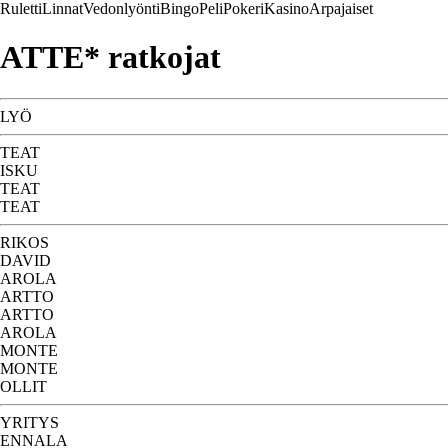
Ruletti
Linnat
Vedonlyönti
Bingo
Peli
Pokeri
Kasino
Arpajaiset
ATTE* ratkojat
LYÖ
TEAT
ISKU
TEAT
TEAT
RIKOS
DAVID
AROLA
ARTTO
ARTTO
AROLA
MONTE
MONTE
OLLIT
YRITYS
ENNALA