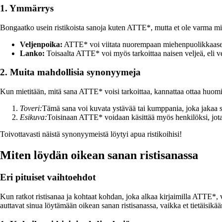
1. Ymmärrys
Bongaatko usein ristikoista sanoja kuten ATTE*, mutta et ole varma m
Veljenpoika:
ATTE* voi viitata nuorempaan miehenpuolikkaaseen
Lanko:
Toisaalta ATTE* voi myös tarkoittaa naisen veljeä, eli vel
2. Muita mahdollisia synonyymeja
Kun mietitään, mitä sana ATTE* voisi tarkoittaa, kannattaa ottaa huo
Toveri:
Tämä sana voi kuvata ystävää tai kumppania, joka jakaa sama
Esikuva:
Toisinaan ATTE* voidaan käsittää myös henkilöksi, jota i
Toivottavasti näistä synonyymeistä löytyi apua ristikoihisi!
Miten löydän oikean sanan ristisanassa
Eri pituiset vaihtoehdot
Kun ratkot ristisanaa ja kohtaat kohdan, joka alkaa kirjaimilla ATTE*, v
auttavat sinua löytämään oikean sanan ristisanassa, vaikka et tietäisikä