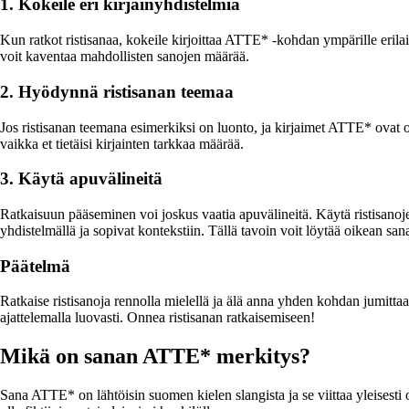
1. Kokeile eri kirjainyhdistelmiä
Kun ratkot ristisanaa, kokeile kirjoittaa ATTE* -kohdan ympärille erilaisi
voit kaventaa mahdollisten sanojen määrää.
2. Hyödynnä ristisanan teemaa
Jos ristisanan teemana esimerkiksi on luonto, ja kirjaimet ATTE* ov
vaikka et tietäisi kirjainten tarkkaa määrää.
3. Käytä apuvälineitä
Ratkaisuun pääseminen voi joskus vaatia apuvälineitä. Käytä ristisanojen 
yhdistelmällä ja sopivat kontekstiin. Tällä tavoin voit löytää oikean s
Päätelmä
Ratkaise ristisanoja rennolla mielellä ja älä anna yhden kohdan jumittaa 
ajattelemalla luovasti. Onnea ristisanan ratkaisemiseen!
Mikä on sanan ATTE* merkitys?
Sana ATTE* on lähtöisin suomen kielen slangista ja se viittaa yleisest