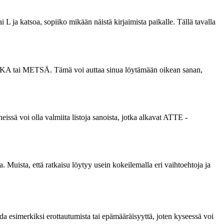
i L ja katsoa, sopiiko mikään näistä kirjaimista paikalle. Tällä tavalla
KUKKA tai METSÄ. Tämä voi auttaa sinua löytämään oikean sanan,
eissä voi olla valmiita listoja sanoista, jotka alkavat ATTE -
. Muista, että ratkaisu löytyy usein kokeilemalla eri vaihtoehtoja ja
a esimerkiksi erottautumista tai epämääräisyyttä, joten kyseessä voi