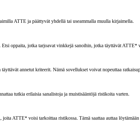
rjaimilla ATTE ja päättyvät yhdellä tai useammalla muulla kirjaimella.
n. Etsi oppaita, jotka tarjoavat vinkkejä sanoihin, jotka täyttävät ATTE*
 täyttävät annetut kriteerit. Nämä sovellukset voivat nopeuttaa ratkaisup
taa tutkia erilaisia sanalistoja ja muistisääntöjä ristikoita varten.
 joita ATTE* voisi tarkoittaa ristikossa. Tämä saattaa auttaa löytämään