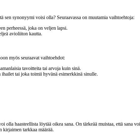
itä sen synonyymi voisi olla? Seuraavassa on muutamia vaihtoehtoja:
 perheessä, joka on veljen lapsi.
jeä avioliiton kautta.
mioon myös seuraavat vaihtoehdot:
nlaisia ​​tavoitteita tai arvoja kuin sinä.
hailet tai joka toimii hyvänä esimerkkinä sinulle.
oi olla haasteellista löytää oikea sana. On tärkeää muistaa, että sana vo
än kirjaimen tarkkaa määrää.