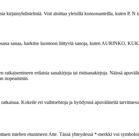
a kirjainyhdistelmiä. Voit aloittaa yleisillä konsonanteilla, kuten P, N ta
at osana sanaa, harkitse luontoon liittyviä sanoja, kuten AURINKO, 
ratkaisemiseen erilaisia sanakirjoja tai ristisanakirjoja. Näissä apuvälin
anan nopeammin.
ratkaisua. Kokeile eri vaihtoehtoja ja hyödynnä apuvälineitä tarvittaessa
i ottaen miehen etunimeen Atte. Tässä yhteydessä *-merkki voi symboloid