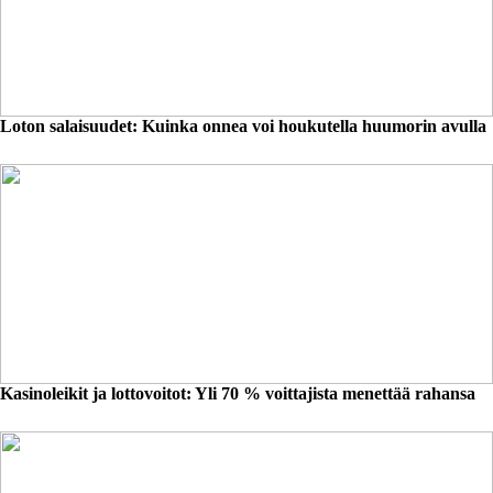
Loton salaisuudet: Kuinka onnea voi houkutella huumorin avulla
Kasinoleikit ja lottovoitot: Yli 70 % voittajista menettää rahansa