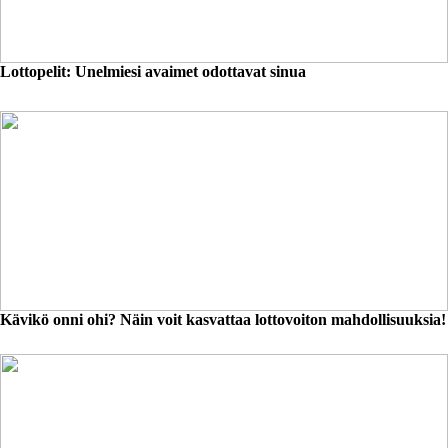
Lottopelit: Unelmiesi avaimet odottavat sinua
Kävikö onni ohi? Näin voit kasvattaa lottovoiton mahdollisuuksia!