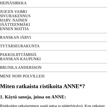
HEINÄSIRKKA
JUICEN VAIMO
SIVURAKENNUS
HARV. NAINEN
JÄÄTTEENMÄKI
ENNEN MATTIA
RANSKAN JÄRVI
TYTÄRSEURAKUNTA
PAKKOLIITTÄMISIÄ
RANSKAN KAUPUNKI
BRUNILA ANDERSSON
MENE NOIN POLVILLESI
Miten ratkaista ristikoita ANNE*?
1. Käytä sanoja, joissa on ANNE:
Ristikoiden ratkaiseminen vaatii taitoa ja päättelykykyä. Kun ratkaiset