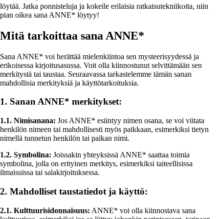
löytää. Jatka ponnisteluja ja kokeile erilaisia ratkaisutekniikoita, niin
pian oikea sana ANNE* löytyy!
Mitä tarkoittaa sana ANNE*
Sana ANNE* voi herättää mielenkiintoa sen mysteerisyydessä ja
erikoisessa kirjoitusasussa. Voit olla kiinnostunut selvittämään sen
merkitystä tai taustaa. Seuraavassa tarkastelemme tämän sanan
mahdollisia merkityksiä ja käyttötarkoituksia.
1. Sanan ANNE* merkitykset:
1.1. Nimisanana:
Jos ANNE* esiintyy nimen osana, se voi viitata
henkilön nimeen tai mahdollisesti myös paikkaan, esimerkiksi tietyn
nimellä tunnetun henkilön tai paikan nimi.
1.2. Symbolina:
Joissakin yhteyksissä ANNE* saattaa toimia
symbolina, jolla on erityinen merkitys, esimerkiksi taiteellisissa
ilmaisuissa tai salakirjoituksessa.
2. Mahdolliset taustatiedot ja käyttö:
2.1. Kulttuurisidonnaisuus:
ANNE* voi olla kiinnostava sana