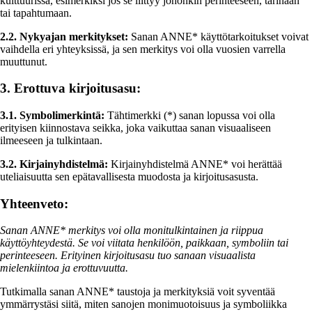
kulttuurissa, esimerkiksi jos se liittyy johonkin perinteeseen, tarinaan
tai tapahtumaan.
2.2. Nykyajan merkitykset:
Sanan ANNE* käyttötarkoitukset voivat
vaihdella eri yhteyksissä, ja sen merkitys voi olla vuosien varrella
muuttunut.
3. Erottuva kirjoitusasu:
3.1. Symbolimerkintä:
Tähtimerkki (*) sanan lopussa voi olla
erityisen kiinnostava seikka, joka vaikuttaa sanan visuaaliseen
ilmeeseen ja tulkintaan.
3.2. Kirjainyhdistelmä:
Kirjainyhdistelmä ANNE* voi herättää
uteliaisuutta sen epätavallisesta muodosta ja kirjoitusasusta.
Yhteenveto:
Sanan ANNE* merkitys voi olla monitulkintainen ja riippua
käyttöyhteydestä. Se voi viitata henkilöön, paikkaan, symboliin tai
perinteeseen. Erityinen kirjoitusasu tuo sanaan visuaalista
mielenkiintoa ja erottuvuutta.
Tutkimalla sanan ANNE* taustoja ja merkityksiä voit syventää
ymmärrystäsi siitä, miten sanojen monimuotoisuus ja symboliikka