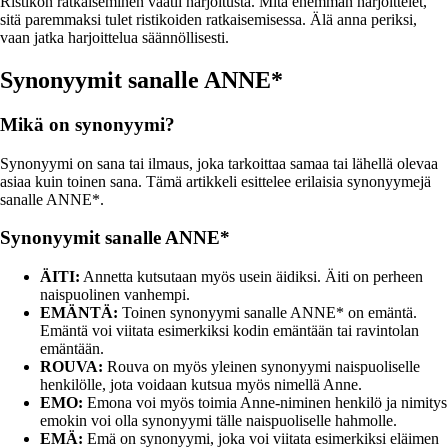
Ristikon ratkaiseminen vaatii harjoitusta. Mitä enemmän harjoittelet,
sitä paremmaksi tulet ristikoiden ratkaisemisessa. Älä anna periksi,
vaan jatka harjoittelua säännöllisesti.
Synonyymit sanalle ANNE*
Mikä on synonyymi?
Synonyymi on sana tai ilmaus, joka tarkoittaa samaa tai lähellä olevaa
asiaa kuin toinen sana. Tämä artikkeli esittelee erilaisia synonyymejä
sanalle ANNE*.
Synonyymit sanalle ANNE*
ÄITI:
Annetta kutsutaan myös usein äidiksi. Äiti on perheen
naispuolinen vanhempi.
EMÄNTÄ:
Toinen synonyymi sanalle ANNE* on emäntä.
Emäntä voi viitata esimerkiksi kodin emäntään tai ravintolan
emäntään.
ROUVA:
Rouva on myös yleinen synonyymi naispuoliselle
henkilölle, jota voidaan kutsua myös nimellä Anne.
EMO:
Emona voi myös toimia Anne-niminen henkilö ja nimitys
emokin voi olla synonyymi tälle naispuoliselle hahmolle.
EMÄ:
Emä on synonyymi, joka voi viitata esimerkiksi eläimen