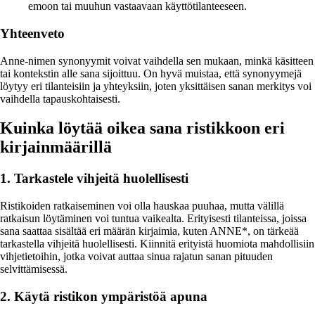
emoon tai muuhun vastaavaan käyttötilanteeseen.
Yhteenveto
Anne-nimen synonyymit voivat vaihdella sen mukaan, minkä käsitteen
tai kontekstin alle sana sijoittuu. On hyvä muistaa, että synonyymejä
löytyy eri tilanteisiin ja yhteyksiin, joten yksittäisen sanan merkitys voi
vaihdella tapauskohtaisesti.
Kuinka löytää oikea sana ristikkoon eri
kirjainmäärillä
1. Tarkastele vihjeitä huolellisesti
Ristikoiden ratkaiseminen voi olla hauskaa puuhaa, mutta välillä
ratkaisun löytäminen voi tuntua vaikealta. Erityisesti tilanteissa, joissa
sana saattaa sisältää eri määrän kirjaimia, kuten ANNE*, on tärkeää
tarkastella vihjeitä huolellisesti. Kiinnitä erityistä huomiota mahdollisiin
vihjetietoihin, jotka voivat auttaa sinua rajatun sanan pituuden
selvittämisessä.
2. Käytä ristikon ympäristöä apuna