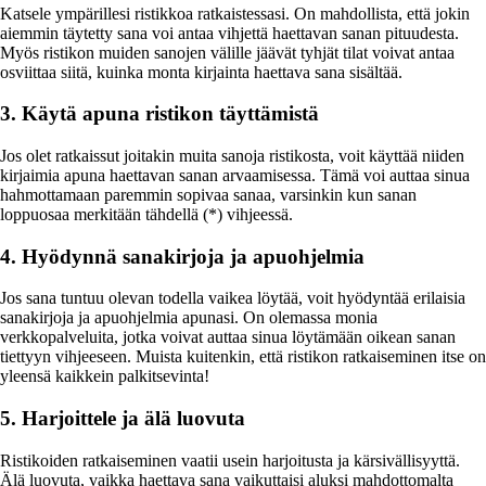
Katsele ympärillesi ristikkoa ratkaistessasi. On mahdollista, että jokin
aiemmin täytetty sana voi antaa vihjettä haettavan sanan pituudesta.
Myös ristikon muiden sanojen välille jäävät tyhjät tilat voivat antaa
osviittaa siitä, kuinka monta kirjainta haettava sana sisältää.
3. Käytä apuna ristikon täyttämistä
Jos olet ratkaissut joitakin muita sanoja ristikosta, voit käyttää niiden
kirjaimia apuna haettavan sanan arvaamisessa. Tämä voi auttaa sinua
hahmottamaan paremmin sopivaa sanaa, varsinkin kun sanan
loppuosaa merkitään tähdellä (*) vihjeessä.
4. Hyödynnä sanakirjoja ja apuohjelmia
Jos sana tuntuu olevan todella vaikea löytää, voit hyödyntää erilaisia
sanakirjoja ja apuohjelmia apunasi. On olemassa monia
verkkopalveluita, jotka voivat auttaa sinua löytämään oikean sanan
tiettyyn vihjeeseen. Muista kuitenkin, että ristikon ratkaiseminen itse on
yleensä kaikkein palkitsevinta!
5. Harjoittele ja älä luovuta
Ristikoiden ratkaiseminen vaatii usein harjoitusta ja kärsivällisyyttä.
Älä luovuta, vaikka haettava sana vaikuttaisi aluksi mahdottomalta