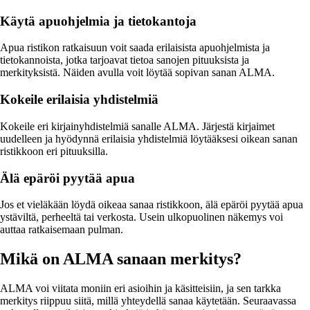
Käytä apuohjelmia ja tietokantoja
Apua ristikon ratkaisuun voit saada erilaisista apuohjelmista ja
tietokannoista, jotka tarjoavat tietoa sanojen pituuksista ja
merkityksistä. Näiden avulla voit löytää sopivan sanan ALMA.
Kokeile erilaisia yhdistelmiä
Kokeile eri kirjainyhdistelmiä sanalle ALMA. Järjestä kirjaimet
uudelleen ja hyödynnä erilaisia yhdistelmiä löytääksesi oikean sanan
ristikkoon eri pituuksilla.
Älä epäröi pyytää apua
Jos et vieläkään löydä oikeaa sanaa ristikkoon, älä epäröi pyytää apua
ystäviltä, perheeltä tai verkosta. Usein ulkopuolinen näkemys voi
auttaa ratkaisemaan pulman.
Mikä on ALMA sanaan merkitys?
ALMA voi viitata moniin eri asioihin ja käsitteisiin, ja sen tarkka
merkitys riippuu siitä, millä yhteydellä sanaa käytetään. Seuraavassa