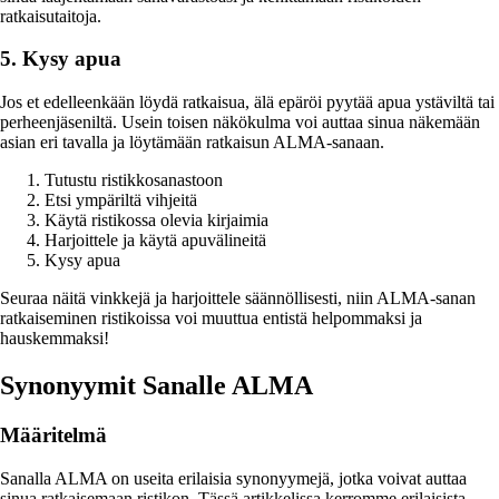
ratkaisutaitoja.
5. Kysy apua
Jos et edelleenkään löydä ratkaisua, älä epäröi pyytää apua ystäviltä tai
perheenjäseniltä. Usein toisen näkökulma voi auttaa sinua näkemään
asian eri tavalla ja löytämään ratkaisun ALMA-sanaan.
Tutustu ristikkosanastoon
Etsi ympäriltä vihjeitä
Käytä ristikossa olevia kirjaimia
Harjoittele ja käytä apuvälineitä
Kysy apua
Seuraa näitä vinkkejä ja harjoittele säännöllisesti, niin ALMA-sanan
ratkaiseminen ristikoissa voi muuttua entistä helpommaksi ja
hauskemmaksi!
Synonyymit Sanalle ALMA
Määritelmä
Sanalla ALMA on useita erilaisia synonyymejä, jotka voivat auttaa
sinua ratkaisemaan ristikon. Tässä artikkelissa kerromme erilaisista