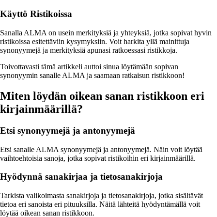
Käyttö Ristikoissa
Sanalla ALMA on usein merkityksiä ja yhteyksiä, jotka sopivat hyvin
ristikoissa esitettäviin kysymyksiin. Voit harkita yllä mainittuja
synonyymejä ja merkityksiä apunasi ratkoessasi ristikkoja.
Toivottavasti tämä artikkeli auttoi sinua löytämään sopivan
synonyymin sanalle ALMA ja saamaan ratkaisun ristikkoon!
Miten löydän oikean sanan ristikkoon eri
kirjainmäärillä?
Etsi synonyymejä ja antonyymejä
Etsi sanalle ALMA synonyymejä ja antonyymejä. Näin voit löytää
vaihtoehtoisia sanoja, jotka sopivat ristikoihin eri kirjainmäärillä.
Hyödynnä sanakirjaa ja tietosanakirjoja
Tarkista valikoimasta sanakirjoja ja tietosanakirjoja, jotka sisältävät
tietoa eri sanoista eri pituuksilla. Näitä lähteitä hyödyntämällä voit
löytää oikean sanan ristikkoon.