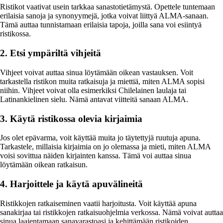
Ristikot vaativat usein tarkkaa sanastotietämystä. Opettele tuntemaan
erilaisia sanoja ja synonyymejä, jotka voivat liittyä ALMA-sanaan.
Tämä auttaa tunnistamaan erilaisia tapoja, joilla sana voi esiintyä
ristikossa.
2. Etsi ympäriltä vihjeitä
Vihjeet voivat auttaa sinua löytämään oikean vastauksen. Voit
tarkastella ristikon muita ratkaisuja ja miettiä, miten ALMA sopisi
niihin. Vihjeet voivat olla esimerkiksi Chilelainen laulaja tai
Latinankielinen sielu. Nämä antavat viitteitä sanaan ALMA.
3. Käytä ristikossa olevia kirjaimia
Jos olet epävarma, voit käyttää muita jo täytettyjä ruutuja apuna.
Tarkastele, millaisia kirjaimia on jo olemassa ja mieti, miten ALMA
voisi sovittua näiden kirjainten kanssa. Tämä voi auttaa sinua
löytämään oikean ratkaisun.
4. Harjoittele ja käytä apuvälineitä
Ristikkojen ratkaiseminen vaatii harjoitusta. Voit käyttää apuna
sanakirjaa tai ristikkojen ratkaisuohjelmia verkossa. Nämä voivat auttaa
sinua laajentamaan sanavarastoasi ja kehittämään ristikoiden