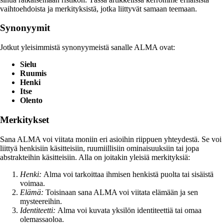
vaihtoehdoista ja merkityksistä, jotka liittyvät samaan teemaan.
Synonyymit
Jotkut yleisimmistä synonyymeistä sanalle ALMA ovat:
Sielu
Ruumis
Henki
Itse
Olento
Merkitykset
Sana ALMA voi viitata moniin eri asioihin riippuen yhteydestä. Se voi
liittyä henkisiin käsitteisiin, ruumiillisiin ominaisuuksiin tai jopa
abstrakteihin käsitteisiin. Alla on joitakin yleisiä merkityksiä:
Henki:
Alma voi tarkoittaa ihmisen henkistä puolta tai sisäistä
voimaa.
Elämä:
Toisinaan sana ALMA voi viitata elämään ja sen
mysteereihin.
Identiteetti:
Alma voi kuvata yksilön identiteettiä tai omaa
olemassaoloa.