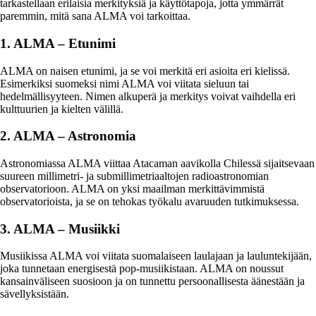
tarkastellaan erilaisia merkityksiä ja käyttötapoja, jotta ymmärrät
paremmin, mitä sana ALMA voi tarkoittaa.
1. ALMA – Etunimi
ALMA on naisen etunimi, ja se voi merkitä eri asioita eri kielissä.
Esimerkiksi suomeksi nimi ALMA voi viitata sieluun tai
hedelmällisyyteen. Nimen alkuperä ja merkitys voivat vaihdella eri
kulttuurien ja kielten välillä.
2. ALMA – Astronomia
Astronomiassa ALMA viittaa Atacaman aavikolla Chilessä sijaitsevaan
suureen millimetri- ja submillimetriaaltojen radioastronomian
observatorioon. ALMA on yksi maailman merkittävimmistä
observatorioista, ja se on tehokas työkalu avaruuden tutkimuksessa.
3. ALMA – Musiikki
Musiikissa ALMA voi viitata suomalaiseen laulajaan ja lauluntekijään,
joka tunnetaan energisestä pop-musiikistaan. ALMA on noussut
kansainväliseen suosioon ja on tunnettu persoonallisesta äänestään ja
sävellyksistään.