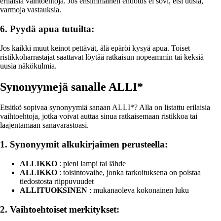
erilaisia vaihtoehtoja. Jos ensimmäinen ehdotus ei sovi, etsi uusia,
varmoja vastauksia.
6. Pyydä apua tutuilta:
Jos kaikki muut keinot pettävät, älä epäröi kysyä apua. Toiset
ristikkoharrastajat saattavat löytää ratkaisun nopeammin tai keksiä
uusia näkökulmia.
Synonyymejä sanalle ALLI*
Etsitkö sopivaa synonyymiä sanaan ALLI*? Alla on listattu erilaisia
vaihtoehtoja, jotka voivat auttaa sinua ratkaisemaan ristikkoa tai
laajentamaan sanavarastoasi.
1. Synonyymit alkukirjaimen perusteella:
ALLIKKO
: pieni lampi tai lähde
ALLIKKO
: toisintovaihe, jonka tarkoituksena on poistaa
tiedostosta riippuvuudet
ALLITUOKSINEN
: mukanaoleva kokonainen luku
2. Vaihtoehtoiset merkitykset: