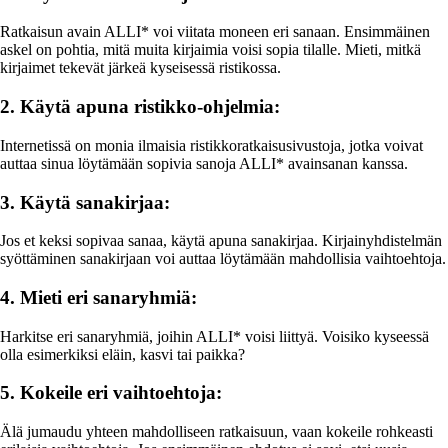
Ratkaisun avain ALLI* voi viitata moneen eri sanaan. Ensimmäinen
askel on pohtia, mitä muita kirjaimia voisi sopia tilalle. Mieti, mitkä
kirjaimet tekevät järkeä kyseisessä ristikossa.
2. Käytä apuna ristikko-ohjelmia:
Internetissä on monia ilmaisia ristikkoratkaisusivustoja, jotka voivat
auttaa sinua löytämään sopivia sanoja ALLI* avainsanan kanssa.
3. Käytä sanakirjaa:
Jos et keksi sopivaa sanaa, käytä apuna sanakirjaa. Kirjainyhdistelmän
syöttäminen sanakirjaan voi auttaa löytämään mahdollisia vaihtoehtoja.
4. Mieti eri sanaryhmiä:
Harkitse eri sanaryhmiä, joihin ALLI* voisi liittyä. Voisiko kyseessä
olla esimerkiksi eläin, kasvi tai paikka?
5. Kokeile eri vaihtoehtoja:
Älä jumaudu yhteen mahdolliseen ratkaisuun, vaan kokeile rohkeasti