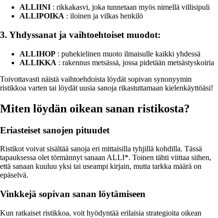
ALLIINI
: rikkakasvi, joka tunnetaan myös nimellä villisipuli
ALLIPOIKA
: iloinen ja vilkas henkilö
3. Yhdyssanat ja vaihtoehtoiset muodot:
ALLIHOP
: puhekielinen muoto ilmaisulle kaikki yhdessä
ALLIKKA
: rakennus metsässä, jossa pidetään metsästyskoiria
Toivottavasti näistä vaihtoehdoista löydät sopivan synonyymin
ristikkoa varten tai löydät uusia sanoja rikastuttamaan kielenkäyttöäsi!
Miten löydän oikean sanan ristikosta?
Eriasteiset sanojen pituudet
Ristikot voivat sisältää sanoja eri mittaisilla tyhjillä kohdilla. Tässä
tapauksessa olet törmännyt sanaan ALLI*. Toinen tähti viittaa siihen,
että sanaan kuuluu yksi tai useampi kirjain, mutta tarkka määrä on
epäselvä.
Vinkkejä sopivan sanan löytämiseen
Kun ratkaiset ristikkoa, voit hyödyntää erilaisia strategioita oikean