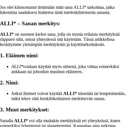
Jos olet kiinnostunut tietämään mitä sana ALLI* tarkoittaa, jatka
lukemista saadaksesi lisätietoa tästä mielenkiintoisesta sanasta.
ALLI* – Sanan merkitys:
ALLI*
on suomen kielen sana, jolla on monia erilaisia merkityksiä
riippuen siitä, missä yhteydessä sitä käytetään. Tässä artikkelissa
keskitymme yleisimpiin merkityksiin ja käyttötarkoituksiin.
1. Eläimen nimi:
ALLI*
voidaan käyttää myös nimenä, joka viittaa esimerkiksi
ankkaan tai johonkin muuhun eläimeen.
2. Nimi:
Jotkut ihmiset voivat käyttää
ALLI*
nimeään tai lempinimeään,
mikä tekee siitä henkilökohtaisen merkitsevän sanan.
3. Muut merkitykset:
Sanalla
ALLI*
voi olla muitakin merkityksiä eri yhteyksissä, kuten
esimerkiksi lyhenteenä tai slangiterminä. Kannattaa aina tarkistaa