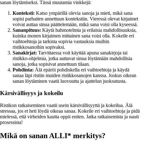
sanan löytämiseksi. Tässä muutamia vinkkejä:
Konteksti:
Katso ympärillä olevia sanoja ja mieti, mikä sana
sopisi parhaiten annettuun kontekstiin. Vieressä olevat kirjaimet
voivat auttaa sinua päättelemään, mikä sana voisi olla kyseessä.
Sananpituus:
Käytä hahmotelmia ja erilaisia mahdollisuuksia,
kuinka monen kirjaimen mittainen sana voisi olla. Kokeile eri
vaihtoehtoja ja tarkista sopivia vastauksia muihin
ristikkosanoihin sopivaksi.
Sanakirjat:
Tarvittaessa voit käyttää apuna sanakirjoja tai
ristikko-ohjelmia, jotka auttavat sinua löytämään mahdollisia
sanoja, jotka sopisivat annettuun tilaan.
Pohdinta:
Älä epäröi pohdiskella eri vaihtoehtoja ja käydä
sanaa läpi ristiin muiden ristikkosanojen kanssa. Joskus oikean
sanan löytäminen vaatii luovuutta ja ajattelun juoksutusta.
Kärsivällisyys ja kokeilu
Ristikon ratkaiseminen vaatii usein kärsivällisyyttä ja kokeilua. Älä
stressaa, jos et heti löydä oikeaa sanaa. Kokeile eri vaihtoehtoja ja pidä
mielessä, että virheiden kautta oppii eniten. Jatka ratkaisemista ja nauti
prosessista!
Mikä on sanan ALLI* merkitys?