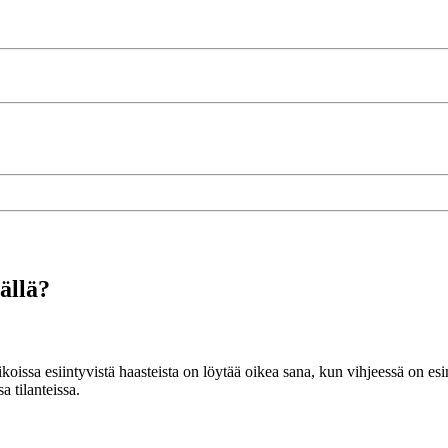
ällä?
stikoissa esiintyvistä haasteista on löytää oikea sana, kun vihjeessä on
a tilanteissa.