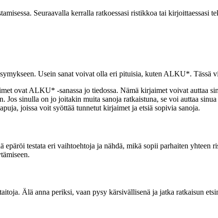
amisessa. Seuraavalla kerralla ratkoessasi ristikkoa tai kirjoittaessasi 
ysymykseen. Usein sanat voivat olla eri pituisia, kuten ALKU*. Tässä vin
jaimet ovat ALKU* -sanassa jo tiedossa. Nämä kirjaimet voivat auttaa si
n. Jos sinulla on jo joitakin muita sanoja ratkaistuna, se voi auttaa sin
puja, joissa voit syöttää tunnetut kirjaimet ja etsiä sopivia sanoja.
lä epäröi testata eri vaihtoehtoja ja nähdä, mikä sopii parhaiten yhteen
ytämiseen.
utaitoja. Älä anna periksi, vaan pysy kärsivällisenä ja jatka ratkaisun 