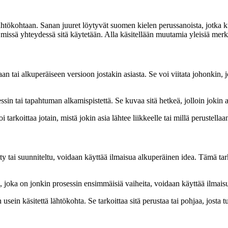
htökohtaan. Sanan juuret löytyvät suomen kielen perussanoista, jotka ku
tä, missä yhteydessä sitä käytetään. Alla käsitellään muutamia yleisiä merk
aan tai alkuperäiseen versioon jostakin asiasta. Se voi viitata johonkin,
sin tai tapahtuman alkamispistettä. Se kuvaa sitä hetkeä, jolloin jokin a
arkoittaa jotain, mistä jokin asia lähtee liikkeelle tai millä perustellaa
ty tai suunniteltu, voidaan käyttää ilmaisua alkuperäinen idea. Tämä ta
 joka on jonkin prosessin ensimmäisiä vaiheita, voidaan käyttää ilmaisua 
sein käsitettä lähtökohta. Se tarkoittaa sitä perustaa tai pohjaa, josta t