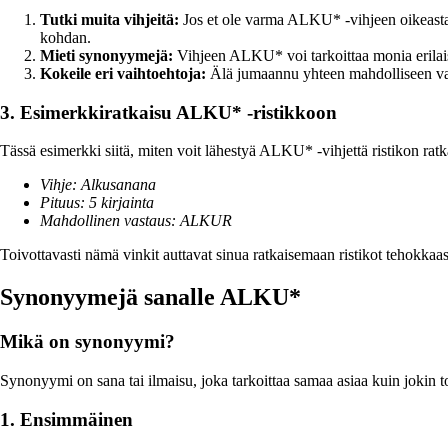
Tutki muita vihjeitä:
Jos et ole varma ALKU* -vihjeen oikeasta v
kohdan.
Mieti synonyymejä:
Vihjeen ALKU* voi tarkoittaa monia erilaisi
Kokeile eri vaihtoehtoja:
Älä jumaannu yhteen mahdolliseen vast
3. Esimerkkiratkaisu ALKU* -ristikkoon
Tässä esimerkki siitä, miten voit lähestyä ALKU* -vihjettä ristikon rat
Vihje: Alkusanana
Pituus: 5 kirjainta
Mahdollinen vastaus: ALKUR
Toivottavasti nämä vinkit auttavat sinua ratkaisemaan ristikot tehokkaas
Synonyymejä sanalle ALKU*
Mikä on synonyymi?
Synonyymi on sana tai ilmaisu, joka tarkoittaa samaa asiaa kuin jokin t
1. Ensimmäinen