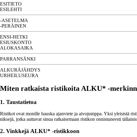
ESITIETO
ESILEHTI
-ASETELMA
-PERÄINEN
ENSI-HETKI
ESIUSKONTO
ALOKASAIKA
PARRANSÄNKI
ALKURÄJÄHDYS
URHEILUSEURA
Miten ratkaista ristikoita ALKU* -merkinn
1. Taustatietoa
Ristikot ovat monille hauska ajanviete ja aivojumppa. Yksi yleisistä ri
niksejä, jotka auttavat sinua ratkaisemaan ristikon onnistuneesti tällaisiss
2. Vinkkejä ALKU* -ristikkoon