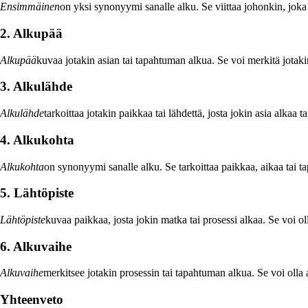
Ensimmäinen
on yksi synonyymi sanalle alku. Se viittaa johonkin, joka
2. Alkupää
Alkupää
kuvaa jotakin asian tai tapahtuman alkua. Se voi merkitä jotak
3. Alkulähde
Alkulähde
tarkoittaa jotakin paikkaa tai lähdettä, josta jokin asia alkaa t
4. Alkukohta
Alkukohta
on synonyymi sanalle alku. Se tarkoittaa paikkaa, aikaa tai tap
5. Lähtöpiste
Lähtöpiste
kuvaa paikkaa, josta jokin matka tai prosessi alkaa. Se voi ol
6. Alkuvaihe
Alkuvaihe
merkitsee jotakin prosessin tai tapahtuman alkua. Se voi olla
Yhteenveto