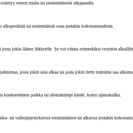
 esiintyy ennen muita tai ensimmäisenä aikajanalla.
in alkuperäistä tai ensimmäistä osaa jostakin kokonaisuudesta.
ai josta jokin lähtee liikkeelle. Se voi viitata esimerkiksi vesistön alkuläh
ahtumaa, josta jokin asia alkaa tai josta jokin tietty toiminta saa alkuns
la konkreettinen paikka tai abstraktimpi käsite, kuten ajatuskulku.
 aika- tai vaihejärjestyksessä ensimmäinen tai alkuosa jostakin kokonais