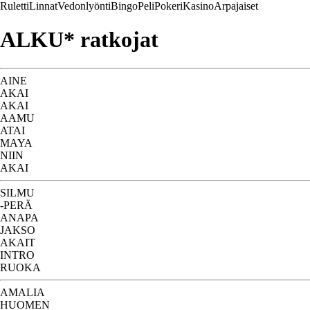
Ruletti
Linnat
Vedonlyönti
Bingo
Peli
Pokeri
Kasino
Arpajaiset
ALKU* ratkojat
AINE
AKAI
AKAI
AAMU
ATAI
MAYA
NIIN
AKAI
SILMU
-PERÄ
ANAPA
JAKSO
AKAIT
INTRO
RUOKA
AMALIA
HUOMEN