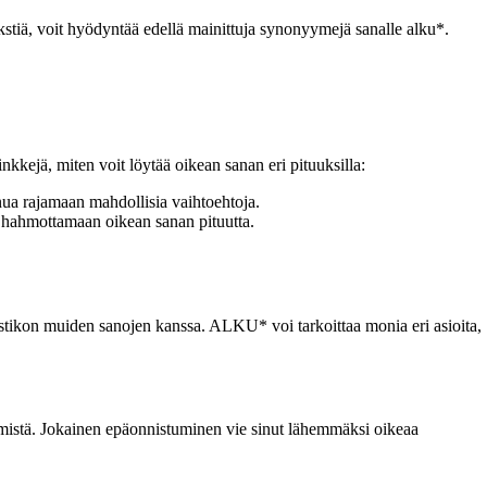
tekstiä, voit hyödyntää edellä mainittuja synonyymejä sanalle alku*.
kkejä, miten voit löytää oikean sanan eri pituuksilla:
nua rajamaan mahdollisia vaihtoehtoja.
ua hahmottamaan oikean sanan pituutta.
 ristikon muiden sanojen kanssa. ALKU* voi tarkoittaa monia eri asioita,
etsimistä. Jokainen epäonnistuminen vie sinut lähemmäksi oikeaa