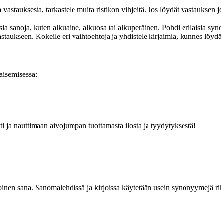
astauksesta, tarkastele muita ristikon vihjeitä. Jos löydät vastauksen
a sanoja, kuten alkuaine, alkuosa tai alkuperäinen. Pohdi erilaisia syno
aukseen. Kokeile eri vaihtoehtoja ja yhdistele kirjaimia, kunnes löydä
kaisemisessa:
ti ja nauttimaan aivojumpan tuottamasta ilosta ja tyydytyksestä!
oinen sana. Sanomalehdissä ja kirjoissa käytetään usein synonyymejä rik