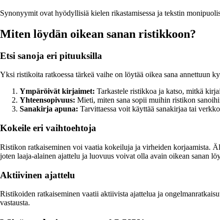
Synonyymit ovat hyödyllisiä kielen rikastamisessa ja tekstin monipuolist
Miten löydän oikean sanan ristikkoon?
Etsi sanoja eri pituuksilla
Yksi ristikoita ratkoessa tärkeä vaihe on löytää oikea sana annettuun k
Ympäröivät kirjaimet:
Tarkastele ristikkoa ja katso, mitkä kir
Yhteensopivuus:
Mieti, miten sana sopii muihin ristikon sanoihi
Sanakirja apuna:
Tarvittaessa voit käyttää sanakirjaa tai verkkoa
Kokeile eri vaihtoehtoja
Ristikon ratkaiseminen voi vaatia kokeiluja ja virheiden korjaamista. Ä
joten laaja-alainen ajattelu ja luovuus voivat olla avain oikean sanan lö
Aktiivinen ajattelu
Ristikoiden ratkaiseminen vaatii aktiivista ajattelua ja ongelmanratkais
vastausta.