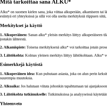
Mitä tarkoittaa sana ALKU*
Alku* on suomen kielen sana, joka viittaa alkuperään, alkamiseen tai lä
esiintyä eri yhteyksissä ja sillä voi olla useita merkityksiä riippuen sii
Merkitykset ja käyttö
1. Alkuperäinen:
Sanan alku* yleisin merkitys liittyy alkuperäiseen til
jostakin lähteestä.
2. Alkamispiste:
Toisena merkityksenä alku* voi tarkoittaa jotain proses
3. Lähtökohta:
Kolmas yleinen merkitys liittyy lähtökohtaan. Alku* voi t
Esimerkkejä käytöstä
1. Alkuperäinen idea:
Kun puhutaan asiasta, joka on alun perin keksit
suurempia muutoksia.
2. Alkuaika:
Jos halutaan viitata johonkin tapahtumaan tai ajanjaksoon,
3. Lähtökohta tutkimukselle:
Tutkimuksissa ja analyyseissä käytetään u
Yhteenveto