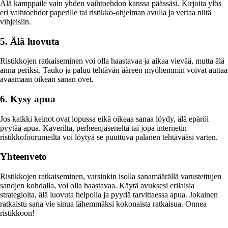
Älä kamppaile vain yhden vaihtoehdon kanssa päässäsi. Kirjoita ylös
eri vaihtoehdot paperille tai ristikko-ohjelman avulla ja vertaa niitä
vihjeisiin.
5. Älä luovuta
Ristikkojen ratkaiseminen voi olla haastavaa ja aikaa vievää, mutta älä
anna periksi. Tauko ja paluu tehtävän ääreen myöhemmin voivat auttaa
avaamaan oikean sanan ovet.
6. Kysy apua
Jos kaikki keinot ovat lopussa eikä oikeaa sanaa löydy, älä epäröi
pyytää apua. Kaverilta, perheenjäseneltä tai jopa internetin
ristikkofoorumeilta voi löytyä se puuttuva palanen tehtävääsi varten.
Yhteenveto
Ristikkojen ratkaiseminen, varsinkin isolla sanamäärällä varustettujen
sanojen kohdalla, voi olla haastavaa. Käytä avuksesi erilaisia
strategioita, älä luovuta helpolla ja pyydä tarvittaessa apua. Jokainen
ratkaistu sana vie sinua lähemmäksi kokonaista ratkaisua. Onnea
ristikkoon!