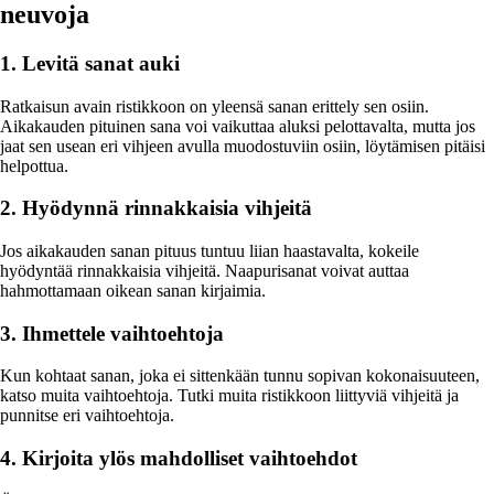
neuvoja
1. Levitä sanat auki
Ratkaisun avain ristikkoon on yleensä sanan erittely sen osiin.
Aikakauden pituinen sana voi vaikuttaa aluksi pelottavalta, mutta jos
jaat sen usean eri vihjeen avulla muodostuviin osiin, löytämisen pitäisi
helpottua.
2. Hyödynnä rinnakkaisia vihjeitä
Jos aikakauden sanan pituus tuntuu liian haastavalta, kokeile
hyödyntää rinnakkaisia vihjeitä. Naapurisanat voivat auttaa
hahmottamaan oikean sanan kirjaimia.
3. Ihmettele vaihtoehtoja
Kun kohtaat sanan, joka ei sittenkään tunnu sopivan kokonaisuuteen,
katso muita vaihtoehtoja. Tutki muita ristikkoon liittyviä vihjeitä ja
punnitse eri vaihtoehtoja.
4. Kirjoita ylös mahdolliset vaihtoehdot