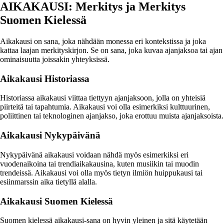
AIKAKAUSI: Merkitys ja Merkitys
Suomen Kielessä
Aikakausi on sana, joka nähdään monessa eri kontekstissa ja joka
kattaa laajan merkityskirjon. Se on sana, joka kuvaa ajanjaksoa tai ajan
ominaisuutta joissakin yhteyksissä.
Aikakausi Historiassa
Historiassa aikakausi viittaa tiettyyn ajanjaksoon, jolla on yhteisiä
piirteitä tai tapahtumia. Aikakausi voi olla esimerkiksi kulttuurinen,
poliittinen tai teknologinen ajanjakso, joka erottuu muista ajanjaksoista.
Aikakausi Nykypäivänä
Nykypäivänä aikakausi voidaan nähdä myös esimerkiksi eri
vuodenaikoina tai trendiaikakausina, kuten musiikin tai muodin
trendeissä. Aikakausi voi olla myös tietyn ilmiön huippukausi tai
esiinmarssin aika tietyllä alalla.
Aikakausi Suomen Kielessä
Suomen kielessä aikakausi-sana on hyvin yleinen ja sitä käytetään