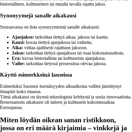
historiallinen, kulttuurinen tai muulla tavalla rajattu jakso.
Synonyymejä sanalle aikakausi
Seuraavassa on lista synonyymeistä sanalle aikakausi:
Ajanjakso:
tarkoittaa tiettyä aikaa, jaksoa tai kautta.
Kausi:
kuvaa tiettyä ajanjaksoa tai vaihetta.
Aika:
viittaa ajallisesti rajattuun jaksoon.
Jakso:
tarkoittaa tiettyä ajanjaksoa tai osaa kokonaisuudesta.
Era:
kuvaa historiallista tai kulttuurista ajanjaksoa.
Vaihe:
tarkoittaa tietyssä prosessissa olevaa jaksoa.
Käyttö esimerkkeinä lauseissa
Esimerkiksi Suomen itsenäisyyden alkuaikoina vallitsi jännittynyt
ilmapiiri koko maassa.
Tämä aikakausi on täynnä teknologista kehitystä ja uusia innovaatioita.
Renessanssin aikakausi oli taiteen ja kulttuurin kukoistusaikaa
Euroopassa.
Miten löydän oikean sanan ristikkoon,
jossa on eri määrä kirjaimia – vinkkejä ja