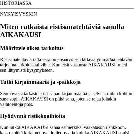
HISTORIASSA
NYKYISYYSKIN
Miten ratkaista ristisanatehtäviä sanalla
AIKAKAUSI
Määrittele oikea tarkoitus
Ristisanatehtäviä ratkoessa on ensiarvoisen tärkeää ymmärtää tehtävän
tarjoama tarkoitus tai vihje. Kun etsit vastausta AIKAKAUSI, mieti
sen liittymistä kysymykseen.
Tutki kirjainmääriä ja -paikkoja
Seuraavaksi tarkastele ristisanan kirjainmäärää ja selvitä, mihin kohtiin
sana sopii. AIKAKAUSI on pitkä sana, joten se rajaa joitakin
vaihtoehtoja pois.
Hyödynnä ristikkoaihioita
Kun ratkot AIKAKAUSI sanaa esimerkiksi vaakatason ristikkoon,
katso, mitkä kirjaimet ovat jo tiedossa ja kuinka AIKAKAUSI sopisi