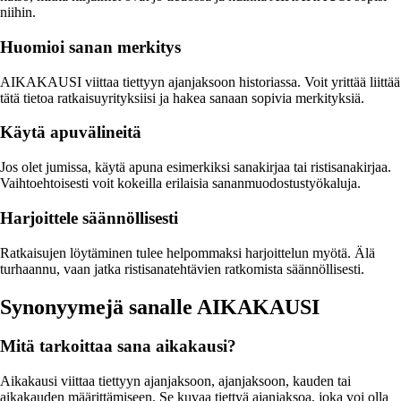
niihin.
Huomioi sanan merkitys
AIKAKAUSI viittaa tiettyyn ajanjaksoon historiassa. Voit yrittää liittää
tätä tietoa ratkaisuyrityksiisi ja hakea sanaan sopivia merkityksiä.
Käytä apuvälineitä
Jos olet jumissa, käytä apuna esimerkiksi sanakirjaa tai ristisanakirjaa.
Vaihtoehtoisesti voit kokeilla erilaisia sananmuodostustyökaluja.
Harjoittele säännöllisesti
Ratkaisujen löytäminen tulee helpommaksi harjoittelun myötä. Älä
turhaannu, vaan jatka ristisanatehtävien ratkomista säännöllisesti.
Synonyymejä sanalle AIKAKAUSI
Mitä tarkoittaa sana aikakausi?
Aikakausi viittaa tiettyyn ajanjaksoon, ajanjaksoon, kauden tai
aikakauden määrittämiseen. Se kuvaa tiettyä ajanjaksoa, joka voi olla