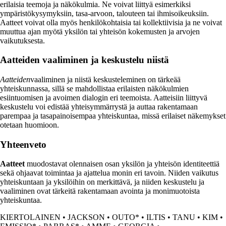
erilaisia teemoja ja näkökulmia. Ne voivat liittyä esimerkiksi
ympäristökysymyksiin, tasa-arvoon, talouteen tai ihmisoikeuksiin.
Aatteet voivat olla myös henkilökohtaisia tai kollektiivisia ja ne voivat
muuttua ajan myötä yksilön tai yhteisön kokemusten ja arvojen
vaikutuksesta.
Aatteiden vaaliminen ja keskustelu niistä
Aatteiden
vaaliminen ja niistä keskusteleminen on tärkeää
yhteiskunnassa, sillä se mahdollistaa erilaisten näkökulmien
esiintuomisen ja avoimen dialogin eri teemoista. Aatteisiin liittyvä
keskustelu voi edistää yhteisymmärrystä ja auttaa rakentamaan
parempaa ja tasapainoisempaa yhteiskuntaa, missä erilaiset näkemykset
otetaan huomioon.
Yhteenveto
Aatteet
muodostavat olennaisen osan yksilön ja yhteisön identiteettiä
sekä ohjaavat toimintaa ja ajattelua monin eri tavoin. Niiden vaikutus
yhteiskuntaan ja yksilöihin on merkittävä, ja niiden keskustelu ja
vaaliminen ovat tärkeitä rakentamaan avointa ja monimuotoista
yhteiskuntaa.
KIERTOLAINEN
•
JACKSON
•
OUTO*
•
ILTIS
•
TANU
•
KIM
•