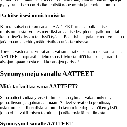
pystyt ratkaisemaan ristikot entistä nopeammin ja tehokkaammin.
Palkitse itsesi onnistumisista
Kun ratkaiset ristikon sanalla AATTEET, muista palkita itsesi
onnistumisesta. Voit esimerkiksi antaa itsellesi pienen palkinnon tai
kehua itseäsi hyvin tehdystä työstä. Positiivinen palaute motivoi sinua
jatkamaan ja kehittymään ristikon ratkaisemisessa.
Toivottavasti nämä vinkit auttavat sinua ratkaisemaan ristikon sanalla
AATTEET nopeasti ja tehokkaasti. Muista pitää hauskaa ja nauttia
aivojumppaamisesta ristikkosanojen parissa!
Synonyymejä sanalle AATTEET
Mitä tarkoittaa sana AATTEET?
Sana aatteet viittaa yleisesti ihmisen tai ryhmän vakaumuksiin,
periaatteisiin ja ajatusmaailmaan. Aatteet voivat olla poliittisia,
uskonnollisia, filosofisia tai muulla tavoin ideologisia näkemyksiä,
jotka ohjaavat ihmisen toimintaa ja näkemyksiä maailmasta.
Synonyymit sanalle AATTEET