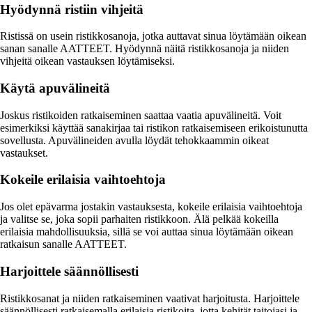
Hyödynnä ristiin vihjeitä
Ristissä on usein ristikkosanoja, jotka auttavat sinua löytämään oikean
sanan sanalle AATTEET. Hyödynnä näitä ristikkosanoja ja niiden
vihjeitä oikean vastauksen löytämiseksi.
Käytä apuvälineitä
Joskus ristikoiden ratkaiseminen saattaa vaatia apuvälineitä. Voit
esimerkiksi käyttää sanakirjaa tai ristikon ratkaisemiseen erikoistunutta
sovellusta. Apuvälineiden avulla löydät tehokkaammin oikeat
vastaukset.
Kokeile erilaisia vaihtoehtoja
Jos olet epävarma jostakin vastauksesta, kokeile erilaisia vaihtoehtoja
ja valitse se, joka sopii parhaiten ristikkoon. Älä pelkää kokeilla
erilaisia mahdollisuuksia, sillä se voi auttaa sinua löytämään oikean
ratkaisun sanalle AATTEET.
Harjoittele säännöllisesti
Ristikkosanat ja niiden ratkaiseminen vaativat harjoitusta. Harjoittele
säännöllisesti ratkaisemalla erilaisia ristikoita, jotta kehität taitojasi ja