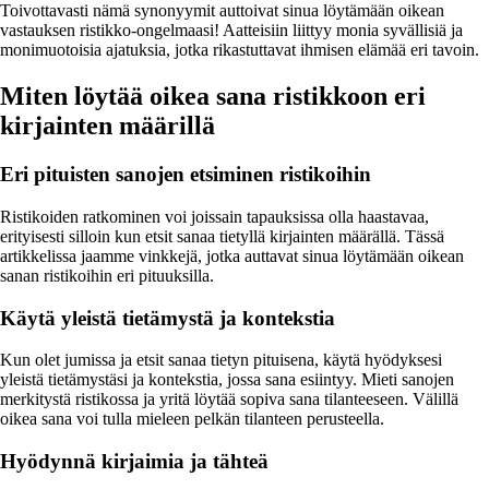
Toivottavasti nämä synonyymit auttoivat sinua löytämään oikean
vastauksen ristikko-ongelmaasi! Aatteisiin liittyy monia syvällisiä ja
monimuotoisia ajatuksia, jotka rikastuttavat ihmisen elämää eri tavoin.
Miten löytää oikea sana ristikkoon eri
kirjainten määrillä
Eri pituisten sanojen etsiminen ristikoihin
Ristikoiden ratkominen voi joissain tapauksissa olla haastavaa,
erityisesti silloin kun etsit sanaa tietyllä kirjainten määrällä. Tässä
artikkelissa jaamme vinkkejä, jotka auttavat sinua löytämään oikean
sanan ristikoihin eri pituuksilla.
Käytä yleistä tietämystä ja kontekstia
Kun olet jumissa ja etsit sanaa tietyn pituisena, käytä hyödyksesi
yleistä tietämystäsi ja kontekstia, jossa sana esiintyy. Mieti sanojen
merkitystä ristikossa ja yritä löytää sopiva sana tilanteeseen. Välillä
oikea sana voi tulla mieleen pelkän tilanteen perusteella.
Hyödynnä kirjaimia ja tähteä