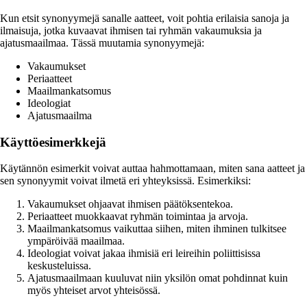
Kun etsit synonyymejä sanalle aatteet, voit pohtia erilaisia sanoja ja
ilmaisuja, jotka kuvaavat ihmisen tai ryhmän vakaumuksia ja
ajatusmaailmaa. Tässä muutamia synonyymejä:
Vakaumukset
Periaatteet
Maailmankatsomus
Ideologiat
Ajatusmaailma
Käyttöesimerkkejä
Käytännön esimerkit voivat auttaa hahmottamaan, miten sana aatteet ja
sen synonyymit voivat ilmetä eri yhteyksissä. Esimerkiksi:
Vakaumukset ohjaavat ihmisen päätöksentekoa.
Periaatteet muokkaavat ryhmän toimintaa ja arvoja.
Maailmankatsomus vaikuttaa siihen, miten ihminen tulkitsee
ympäröivää maailmaa.
Ideologiat voivat jakaa ihmisiä eri leireihin poliittisissa
keskusteluissa.
Ajatusmaailmaan kuuluvat niin yksilön omat pohdinnat kuin
myös yhteiset arvot yhteisössä.