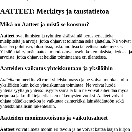
AATTEET: Merkitys ja taustatietoa
Mikä on Aatteet ja mistä se koostuu?
Aatteet
ovat ihmisten ja ryhmien sisäistämiä perusperiaatteita,
mielipiteitä ja arvoja, jotka ohjaavat toimintaa sekä ajattelua. Ne voivat
käsittää poliittisia, filosofisia, uskonnollisia tai eettisiä näkemyksiä.
Yksilön tai ryhmän aatteet muodostuvat usein kokemuksista, tiedosta ja
arvoista, jotka ohjaavat heidän toimintaansa eri tilanteissa.
Aatteiden vaikutus yhteiskuntaan ja yksilöihin
Aatteilla
on merkittävä rooli yhteiskunnassa ja ne voivat muokata niin
yksilöiden kuin koko yhteiskunnan toimintaa. Ne voivat luoda
yhtenäisyyttä ja yhteisöllisyyttä samalla kun ne voivat aiheuttaa myös
eripuraa ja konflikteja erilaisten näkemysten vuoksi. Aatteet voivat
ohjata päätöksentekoa ja vaikuttaa esimerkiksi lainsäädäntöön sekä
yhteiskunnallisiin rakenteisiin.
Aatteiden monimuotoisuus ja vaikutusalueet
Aatteet
voivat ilmetä monin eri tavoin ja ne voivat kattaa laajan kirjon