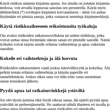
Käytä ristikon antamia kirjaimia apuna. Jos sinulla on joitakin kirjaimia
tiedossa, voit arvailla loppuosia sanoista sen perusteella. Käytä myös
tähtimerkkiä (*) sovittujen kirjainten korvaamiseen – tämä voi auttaa
löytämään eri pituisia sanoja, jotka vastaavat annettuja kirjainmerkkejä.
Käytä ristikkoaiheeseen erikoistuneita työkaluja
Ota avuksi ristikoiden ratkaisusovelluksia tai online-ristikkoja, jotka
voivat auttaa sinua löytämään oikean sanan eri pituisille sanoille. Nämä
työkalut voivat tarjota sinulle erilaisia vaihtoehtoja ja apua vaikeisiin
sanoihin.
Kokeile eri vaihtoehtoja ja älä luovuta
Ristikoiden ratkaiseminen vaatii joskus kärsivällisyyttä ja kokeilua. Älä
pelkää testata erilaisia vaihtoehtoja ja kirjoita paperille eri
sanaehdotuksia. Joskus oikea sana voi tulla esiin vasta useamman
sanan testauksen jälkeen.
Pyydä apua tai ratkaisuvinkkejä ystäviltä
Jos olet täysin jumissa etkä löydä oikeaa sanaa, älä epäröi pyytää apua
ystävältä tai perheenjäseneltä. He saattavat nähdä tilanteen eri tavalla ja
auttaa sinua löytämään oikean sanan ristikoihin eri pituuksilla.